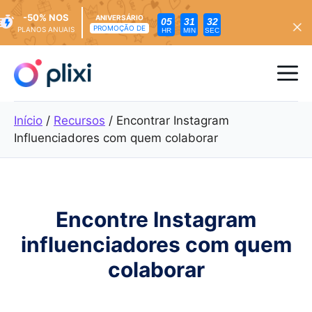
-50% NOS
ANIVERSÁRIO
05
31
30
PROMOÇÃO DE
PLANOS ANUAIS
HR
MIN
SEC
Saltar
para
Me
o
conteúdo
Início
/
Recursos
/
Encontrar Instagram
Influenciadores com quem colaborar
Encontre Instagram
influenciadores com quem
colaborar