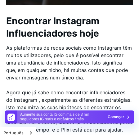
Encontrar Instagram
Influenciadores hoje
As plataformas de redes sociais como Instagram têm
muitos utilizadores, pelo que é possível encontrar
uma abundância de influenciadores. Isto significa
que, em qualquer nicho, há muitas contas que pode
enviar mensagens num único dia.
Agora que já sabe como encontrar influenciadores
do Instagram , experimente as diferentes estratégias.
Isto maximiza as suas hipóteses de encontrar os
melhores influenciadores para a sua marca ou
Aumente sua conta IG com mais de 3 mil
Começar
seguidores IG reais e orgânicos / mês
empresa. No entanto, encontrar influenciadores pode
levar muito tempo, e o Plixi está aqui para ajudar.
Português