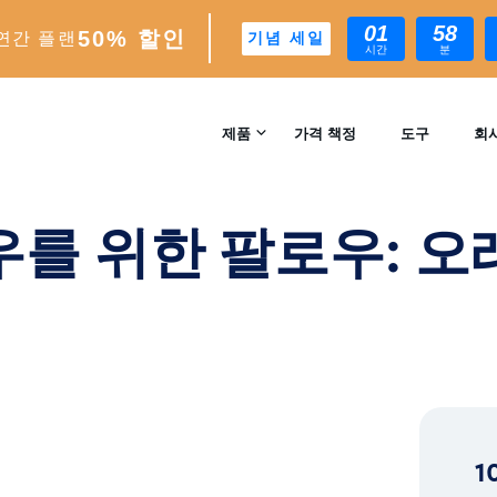
01
58
50% 할인
연간 플랜
기념 세일
시간
분
 오래된 트릭에 대한 새로운 해석
제품
가격 책정
도구
회
문의
INSTAGRAM 성장
팔로우를 위한 팔로우: 
자동 AI 기반 성장 엔진
리뷰
분석
실시간 인사이트 및 분석
™
AI-MATCH
AI 기반 이상적인 팔로워 타겟팅
1
EXPERTS