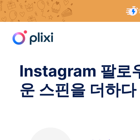
콘
홈
/
리소스
/
Instagram 팔로우를 위한 팔로우:
텐
츠
로
건
너
Instagram 
뛰
기
운 스핀을 더하다