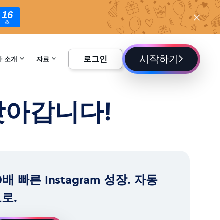
14
초
시작하기
로그인
사 소개
자료
하기
백과사전
 찾아갑니다!
블로그
0배 빠른 Instagram 성장. 자동
로.