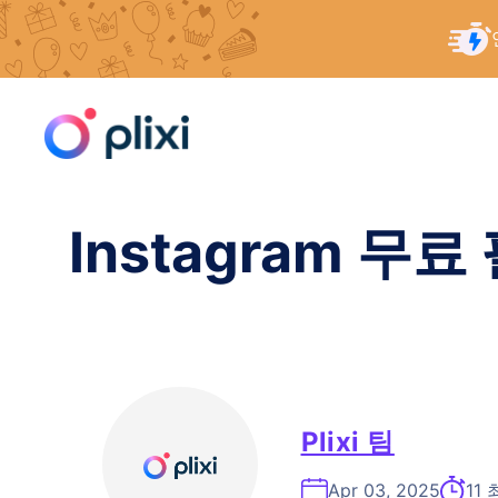
콘
홈
/
리소스
/
Instagram 무료 팔로워가 여러분을 
텐
츠
로
건
너
Instagram 
뛰
기
Plixi 팀
Apr 03, 2025
11