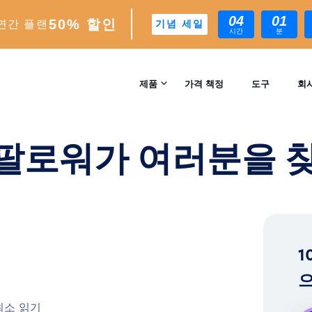
04
01
50% 할인
연간 플랜
기념 세일
시간
분
찾아갑니다!
제품
가격 책정
도구
회
문의
INSTAGRAM 성장
무료 팔로워가 여러분을
자동 AI 기반 성장 엔진
리뷰
분석
실시간 인사이트 및 분석
™
AI-MATCH
1
AI 기반 이상적인 팔로워 타겟팅
으
EXPERTS
 최소 읽기