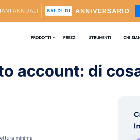
ANNIVERSARIO
IANI ANNUALI
SALDI DI
Account: What It’s All About
PRODOTTI
PREZZI
STRUMENTI
CHI SIA
CONTATT
TAGRAM CRESCITA
o account: di cosa 
re Di Crescita Automatico Alimentato Dall'intelligenza
ficiale
RECENSI
LISI
ofondimenti E Analisi In Tempo Reale
™
C
MATCH
eting Dei Follower Ideali Potenziato Dall'intelligenza
I
ficiale
lettura minima