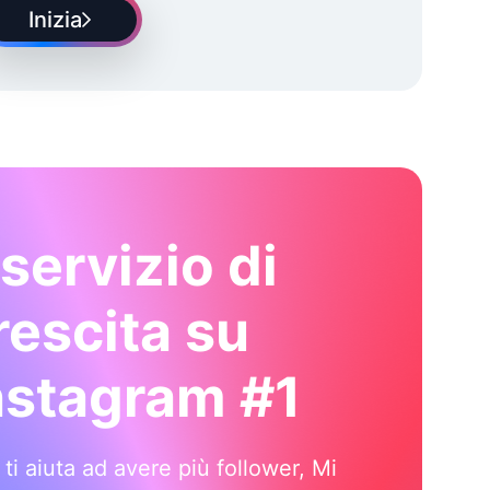
Inizia
l servizio di
rescita su
nstagram #1
i ti aiuta ad avere più follower, Mi