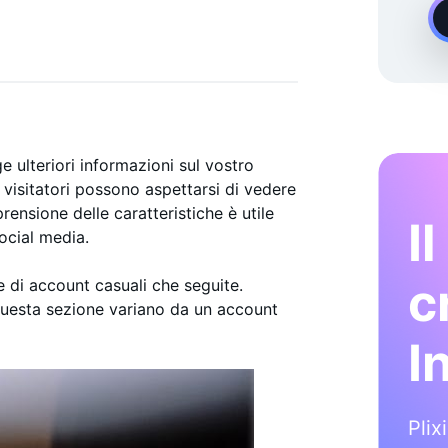
ERTI
Demand Instagram Esperto Di Crescita
ulteriori informazioni sul vostro
 visitatori possono aspettarsi di vedere
ensione delle caratteristiche è utile
I
social media.
c
e di account casuali che seguite.
 questa sezione variano da un account
I
Plix