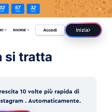
02
57
30
HR
MIN
SEZ
Inizia
Accedi
MO
RISORSE
ATECI
ENCICLOPEDIA
si tratta
ONI
BLOG
rescita 10 volte più rapida di
nstagram . Automaticamente.