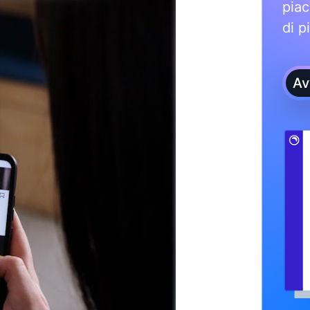
piac
di p
Av