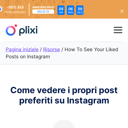
-50% SUI
ANNIVERSARIO
04
06
57
SALDI DI
PIANI ANNUALI
HR
MIN
SEZ
Vai
al
Me
contenuto
Pagina iniziale
/
Risorse
/
How To See Your Liked
Posts on Instagram
Come vedere i propri post
preferiti su Instagram