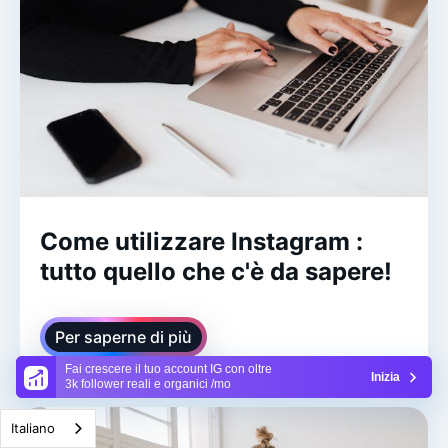
Come utilizzare Instagram :
tutto quello che c'è da sapere!
Per saperne di più
Fai crescere il tuo account IG con oltre
Inizia
3k follower reali e organici /mo
Italiano