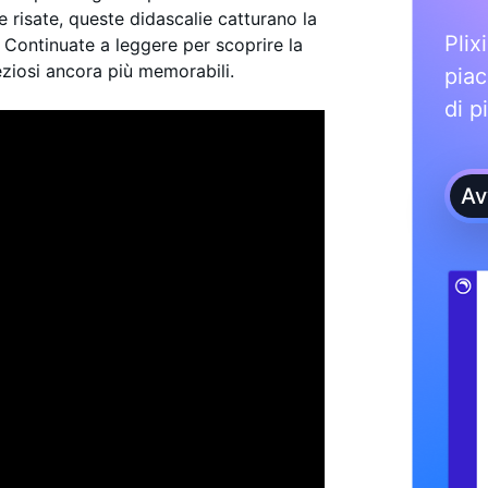
 risate, queste didascalie catturano la
Plix
. Continuate a leggere per scoprire la
ziosi ancora più memorabili.
piac
di p
Av