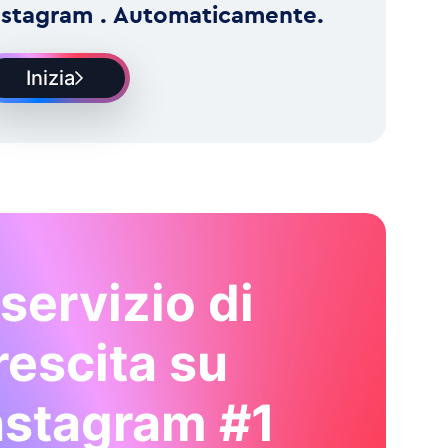
nstagram . Automaticamente.
Inizia
l servizio di
rescita su
nstagram #1