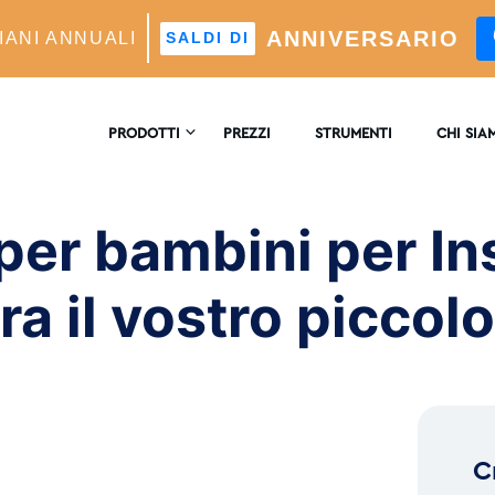
ANNIVERSARIO
IANI ANNUALI
SALDI DI
 Instagram To Show Off Your Little One
PRODOTTI
PREZZI
STRUMENTI
CHI SIA
CONTATT
TAGRAM CRESCITA
per bambini per I
re Di Crescita Automatico Alimentato Dall'intelligenza
ficiale
RECENSI
a il vostro piccolo
LISI
ofondimenti E Analisi In Tempo Reale
™
MATCH
eting Dei Follower Ideali Potenziato Dall'intelligenza
ficiale
C