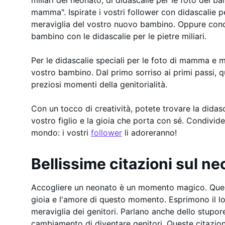
mamma". Ispirate i vostri follower con didascalie p
meraviglia del vostro nuovo bambino. Oppure condi
bambino con le didascalie per le pietre miliari.
Per le didascalie speciali per le foto di mamma e me
vostro bambino. Dal primo sorriso ai primi passi, qu
preziosi momenti della genitorialità.
Con un tocco di creatività, potete trovare la didasc
vostro figlio e la gioia che porta con sé. Condivid
mondo: i vostri
follower
li adoreranno!
Bellissime citazioni sul n
Accogliere un neonato è un momento magico. Quest
gioia e l'amore di questo momento. Esprimono il l
meraviglia dei genitori. Parlano anche dello stupor
cambiamento di diventare genitori. Queste citazioni