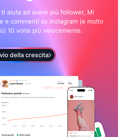
i ti aiuta ad avere più follower, Mi
e e commenti su Instagram (e molto
iù) 10 volte più velocemente.
vio della crescita