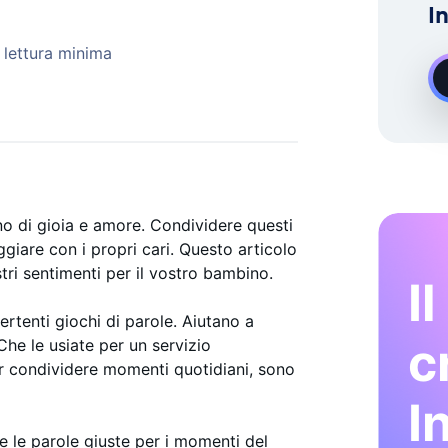
I
ERTI
Demand Instagram Esperto Di Crescita
 lettura minima
o di gioia e amore. Condividere questi
iare con i propri cari. Questo articolo
tri sentimenti per il vostro bambino.
I
ertenti giochi di parole. Aiutano a
c
he le usiate per un servizio
er condividere momenti quotidiani, sono
I
e le parole giuste per i momenti del