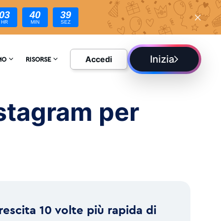
03
40
38
HR
MIN
SEZ
Inizia
Accedi
MO
RISORSE
ATECI
ENCICLOPEDIA
nstagram per
ONI
BLOG
rescita 10 volte più rapida di