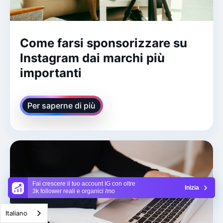
Come farsi sponsorizzare su
Instagram dai marchi più
importanti
Per saperne di più
Fai crescere il tuo account IG con oltre
Inizia
3k follower reali e organici /mo
Italiano