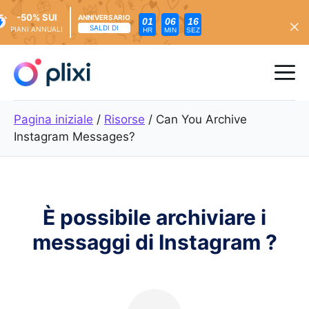
-50% SUI
ANNIVERSARIO
01
06
15
SALDI DI
PIANI ANNUALI
HR
MIN
SEZ
Vai
al
Me
contenuto
Pagina iniziale
/
Risorse
/
Can You Archive
Instagram Messages?
È possibile archiviare i
messaggi di Instagram ?