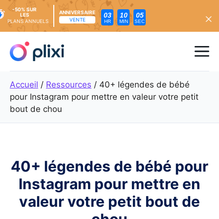
-50% SUR
ANNIVERSAIRE
03
10
04
LES
VENTE
PLANS ANNUELS
HR
MIN
SEC
Skip
to
Me
content
Accueil
/
Ressources
/
40+ légendes de bébé
pour Instagram pour mettre en valeur votre petit
bout de chou
40+ légendes de bébé pour
Instagram pour mettre en
valeur votre petit bout de