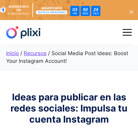
AHORRA 50%
ANIVERSARIO
03
50
22
EN
VENTA DE ANIVERSARIO
HR
MIN
SEC
PLANES ANUALES
Ir
al
Me
contenido
Inicio
/
Recursos
/
Social Media Post Ideas: Boost
Your Instagram Account!
Ideas para publicar en las
redes sociales: Impulsa tu
cuenta Instagram