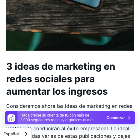
3 ideas de marketing en
redes sociales para
aumentar los ingresos
Consideremos ahora las ideas de marketing en redes
sociales que puede añadir a su calendario de
Haga crecer su cuenta de IG con más de
Comenzar
contenidos. Éstas le ayudarán a conseguir más
3.000 seguidores reales y orgánicos al mes
ventas y le conducirán al éxito empresarial. Lo ideal
Español
es que añadas varias de estas publicaciones y dejes