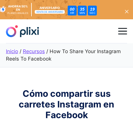
AHORRA 50%
ANIVERSARIO
00
35
17
EN
VENTA DE ANIVERSARIO
HR
MIN
SEC
PLANES ANUALES
Ir
al
Me
contenido
Inicio
/
Recursos
/
How To Share Your Instagram
Reels To Facebook
Cómo compartir sus
carretes Instagram en
Facebook