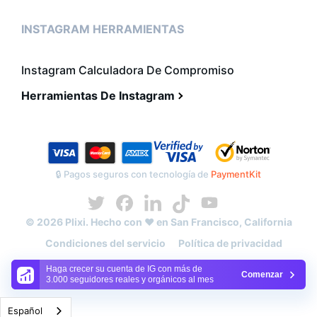
INSTAGRAM HERRAMIENTAS
Instagram Calculadora De Compromiso
Herramientas De Instagram
🔒 Pagos seguros con tecnología de
PaymentKit
© 2026 Plixi. Hecho con ❤️ en San Francisco, California
Condiciones del servicio
Política de privacidad
Política de reembolso
Mapa del sitio
Haga crecer su cuenta de IG con más de
Comenzar
3.000 seguidores reales y orgánicos al mes
Español