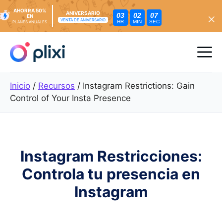
AHORRA 50%
ANIVERSARIO
03
02
05
EN
VENTA DE ANIVERSARIO
HR
MIN
SEC
PLANES ANUALES
Ir
al
Me
contenido
Inicio
/
Recursos
/
Instagram Restrictions: Gain
Control of Your Insta Presence
Instagram Restricciones:
Controla tu presencia en
Instagram