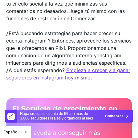
tu círculo social a la vez que minimizas sus
comentarios no deseados. Juega tú mismo con las
funciones de restricción en Comenzar.
¿Está buscando estrategias para hacer crecer su
cuenta Instagram ? Entonces, aproveche los servicios
que le ofrecemos en Plixi. Proporcionamos una
combinación de un algoritmo interno y Instagram
influencers para dirigirnos a audiencias específicas.
¿A qué estás esperando?
Empieza a crecer y a ganar
seguidores en Instagram hoy mismo
.
El Servicio de crecimiento en
Haga crecer su cuenta de IG con más de
Instagram n.º1
Comenzar
3.000 seguidores reales y orgánicos al mes
Plixi le ayuda a conseguir más
Español