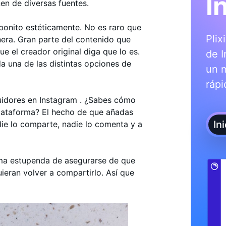
I
n de diversas fuentes.
bonito estéticamente. No es raro que
Plix
era. Gran parte del contenido que
e el creador original diga que lo es.
de I
a una de las distintas opciones de
un 
rápi
uidores en Instagram . ¿Sabes cómo
plataforma? El hecho de que añadas
In
adie lo comparte, nadie lo comenta y a
orma estupenda de asegurarse de que
uieran volver a compartirlo. Así que