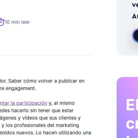
stagram A La Carta
v
A
10 min leer
or. Saber cómo volver a publicar en
ere engagement.
E
tar la participación
y, al mismo
edes hacerlo sin tener que estar
c
ágenes y vídeos que sus clientes y
 y los profesionales del marketing
tenidos nuevos. Lo hacen utilizando una