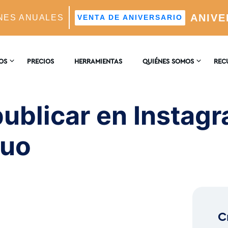
ANIVE
NES ANUALES
VENTA DE ANIVERSARIO
and Reuse Old Content
OS
PRECIOS
HERRAMIENTAS
QUIÉNES SOMOS
REC
CONTACTO
ENCI
AM
ublicar en Instagra
tico Impulsado Por IA
RESEÑAS
BLO
guo
Real
deales Mediante IA
C