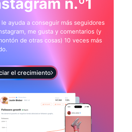
nstagram n.º1
i le ayuda a conseguir más seguidores
nstagram, me gusta y comentarios (y
montón de otras cosas) 10 veces más
do.
iciar el crecimiento