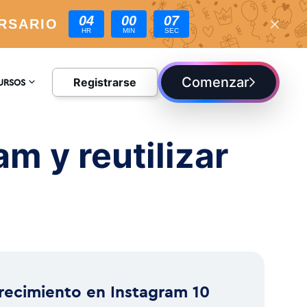
04
00
06
RSARIO
HR
MIN
SEC
Comenzar
Registrarse
URSOS
CLOPEDIA
m y reutilizar
G
recimiento en Instagram 10