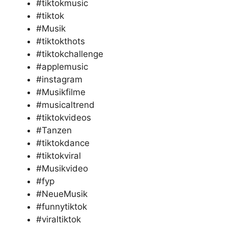
#tiktokmusic
#tiktok
#Musik
#tiktokthots
#tiktokchallenge
#applemusic
#instagram
#Musikfilme
#musicaltrend
#tiktokvideos
#Tanzen
#tiktokdance
#tiktokviral
#Musikvideo
#fyp
#NeueMusik
#funnytiktok
#viraltiktok