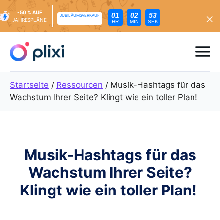
-50 % AUF
01
02
51
JUBILÄUMSVERKAUF
JAHRESPLÄNE
HR
MIN
SEK
Zum
Inhalt
Me
springen
Startseite
/
Ressourcen
/
Musik-Hashtags für das
Wachstum Ihrer Seite? Klingt wie ein toller Plan!
Musik-Hashtags für das
Wachstum Ihrer Seite?
Klingt wie ein toller Plan!