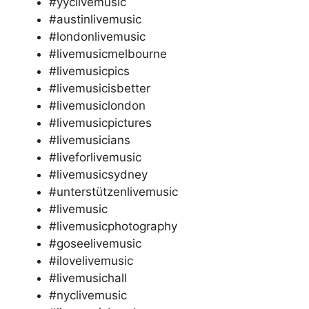
#yyclivemusic
#austinlivemusic
#londonlivemusic
#livemusicmelbourne
#livemusicpics
#livemusicisbetter
#livemusiclondon
#livemusicpictures
#livemusicians
#liveforlivemusic
#livemusicsydney
#unterstützenlivemusic
#livemusic
#livemusicphotography
#goseelivemusic
#ilovelivemusic
#livemusichall
#nyclivemusic