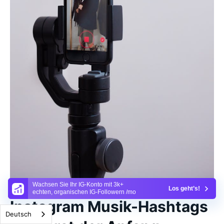
Wachsen Sie Ihr IG-Konto mit 3k+
Los geht’s!
echten, organischen IG-Followern /mo
Instagram Musik-Hashtags
Deutsch