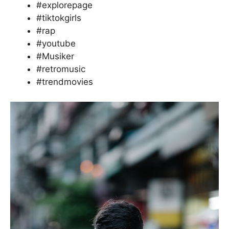
#explorepage
#tiktokgirls
#rap
#youtube
#Musiker
#retromusic
#trendmovies