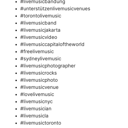
#livemusicbandung
#unterstützenlivemusicvenues
#torontolivemusic
#livemusicband
#livemusicjakarta
#livemusicvideo
#livemusiccapitaloftheworld
#freelivemusic
#sydneylivemusic
#livemusicphotographer
#livemusicrocks
#livemusicphoto
#livemusicvenue
#lovelivemusic
#livemusicnyc
#livemusician
#livemusicla
#livemusictoronto