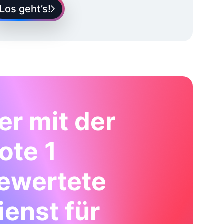
Los geht’s!
er mit der
ote 1
ewertete
ienst für