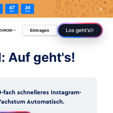
47
32
MIN
SEK
Los geht’s!
Eintragen
SOURCEN
YKLOPÄDIE
: Auf geht's!
G
0-fach schnelleres Instagram-
achstum Automatisch.