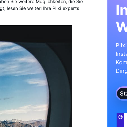
aben Sie weitere Möglichkeiten, die Sie
I
, lesen Sie weiter! Ihre Plixi experts
W
Plix
Inst
Kom
Din
St