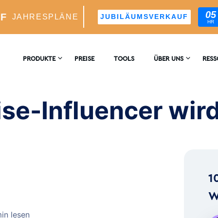
05
UF
JAHRESPLÄNE
JUBILÄUMSVERKAUF
HR
uencer wird: Auf geht's!
PRODUKTE
PREISE
TOOLS
ÜBER UNS
RES
KONTAKTIEREN
ENZ
M-WACHSTUM
SIE UNS
se-Influencer wird
er KI-Gesteuerter Wachstumsmotor
BLO
BEWERTUNGEN
blicke Und -Analyse
™
1
s Targeting Für Ideale Follower
W
min lesen