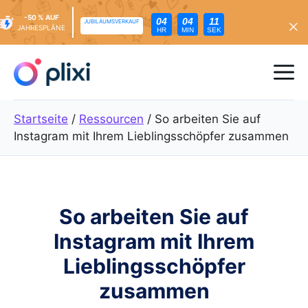
-50 % AUF
04
04
10
JUBILÄUMSVERKAUF
JAHRESPLÄNE
HR
MIN
SEK
Zum
Inhalt
Me
springen
Startseite
/
Ressourcen
/
So arbeiten Sie auf
Instagram mit Ihrem Lieblingsschöpfer zusammen
So arbeiten Sie auf
Instagram mit Ihrem
Lieblingsschöpfer
zusammen