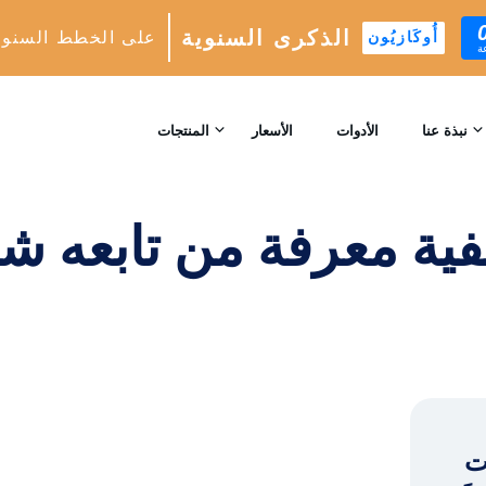
الذكرى السنوية
على الخطط السنوي
أُوكَازيُون
ة
كيفية معرفة من تابعه شخص ما مؤخرًا على Instagram بسرعة
الصفحة الرئيسية
/
الصفحة الرئيسي
نبذة عنا
الأدوات
الأسعار
المنتجات
اتصل بنا
نمو INSTAGRAM
ية معرفة من تابعه شخص ما
محرك النمو التلقائي المدعوم بالذكاء الاصطناعي
المراجعات
التحليلات
الرؤى والتحليلات في الوقت الحقيقي
™
AI-MATCH
استهداف المتابعين المثاليين المدعوم بالذكاء الاصطناعي
Instag .
الخبراء