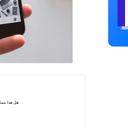
كيفية معرفة من تابعه شخص ما مؤخرًا على nstagram