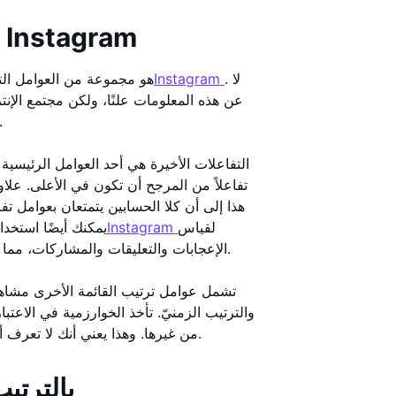
ما هو ترتيب قائمة المتابعين على Instagram
. لا
خوارزميةInstagram
ترتيب قائمة المتابعين على Instagram هو مجموعة من ا
الخوارزمية لا تنشئ دائمًا قائمة دقيقة بناءً على هذه ال
التفاعلات الأخيرة هي أحد العوامل الرئيسية 
تفاعلاً من المرجح أن تكون في الأعلى. علاو
هذا إلى أن كلا الحسابين يتمتعان بعوامل ت
لقياس
حاسبة معدل التفاعلInstagram
كيفية رؤية المتابعين الجدد على IG. يمكنك أيضًا اس
الإعجابات والتعليقات والمشاركات، مما يساعدك على تتبع أداء حسابك وتفاعل الجمهور بشكل فعال.
تشمل عوامل ترتيب القائمة الأخرى مشاه
والترتيب الزمنيّ. تأخذ الخوارزمية في الاعت
من غيرها. وهذا يعني أنك لا تعرف أبدًا أهم الأسباب التي تجعل قائمة المتابعين في أعلى القائمة.
كيفية رؤية متابعي Instagram بال