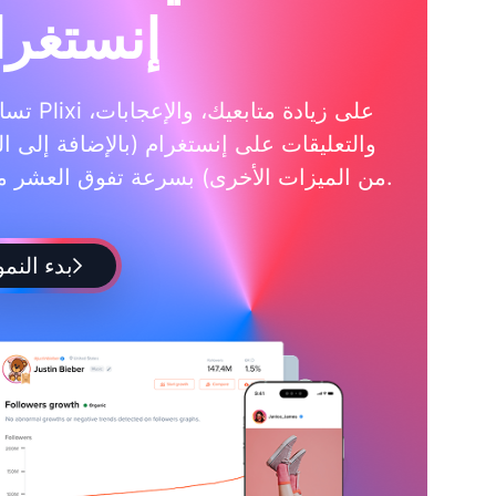
إنستغرا
تساعدك Plixi على زي
والتعليقات على إنستغرام (بالإضافة إلى ال
من الميزات الأخرى) بسرعة تفوق العشر مرات.
بدء النمو