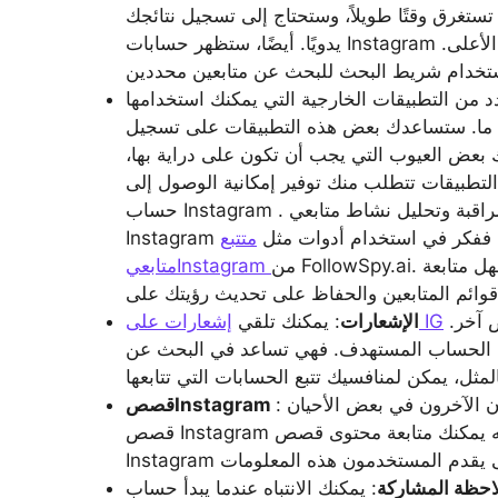
 تستغرق وقتًا طويلاً، وستحتاج إلى تسجيل نتائجك
يدويًا. أيضًا، ستظهر حسابات Instagram الأكثر شهرة وذات النشاط الأعلى في الأعلى.
د من التطبيقات الخارجية التي يمكنك استخدامها
 ما. ستساعدك بعض هذه التطبيقات على تسجيل
ك بعض العيوب التي يجب أن تكون على دراية بها،
تطبيقات تتطلب منك توفير إمكانية الوصول إلى
حساب Instagram . إذا كنت تبحث عن حل موثوق به لمراقبة وتحليل نشاط متابعي
تادة، ففكر في استخدام أدوات مثل
متتبع
من FollowSpy.ai. فهو يوفر ميزات تتبع قوية، مما يسهل متابعة
متابعيInstagram
عندما يبدأ حساب تتابعه في متابعة شخص آخر.
إشعارات على IG
الإشعارات
: يمكنك تلقي
لى الحساب المستهدف. فهي تساعد في البحث عن
: في بعض الأحيان، قد ينشر المستخدمون الآخرون في بعض الأحيان
قصصInstagram
قصص Instagram عندما يتابعون حسابًا آخر. وهذا يعني أنه يمكنك متابعة محتوى قصص
احظة المشاركة
: يمكنك الانتباه عندما يبدأ حساب Instagram في ترك الكثير من