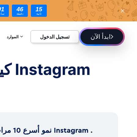
01
46
13
ثانية
دقيقة
ساع
ابدأ الآن
تسجيل الدخول
الموارد
الموسوعة
كيف
المدونة
نمو أسرع 10 مرات ram