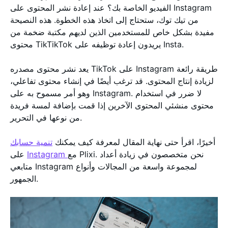
الفيديو الخاصة بك؟ عند إعادة نشر المحتوى على Instagram
من تيك توك، ستحتاج إلى اتخاذ هذه الخطوة. هذه النصيحة
مفيدة بشكل خاص للمستخدمين الذين لديهم مكتبة ضخمة من
محتوى TikTikTok يريدون إعادة توظيفه على Insta.
يعد نشر محتوى مصدره TikTok على Instagram طريقة رائعة
لزيادة إنتاج المحتوى. قد ترغب أيضًا في إنشاء محتوى تفاعلي،
وهو أمر مسموح به على Instagram. لا ضرر في استخدام
محتوى منشئي المحتوى الآخرين إذا قمت بإضافة لمسة فريدة
من نوعها في التحرير.
أخيرًا، اقرأ حتى نهاية المقال لمعرفة كيف يمكنك
تنمية حسابك
مع Plixi. نحن متخصصون في زيادة أعداد
Instagram
على
متابعي Instagram لمجموعة واسعة من المجالات وأنواع
الجمهور.