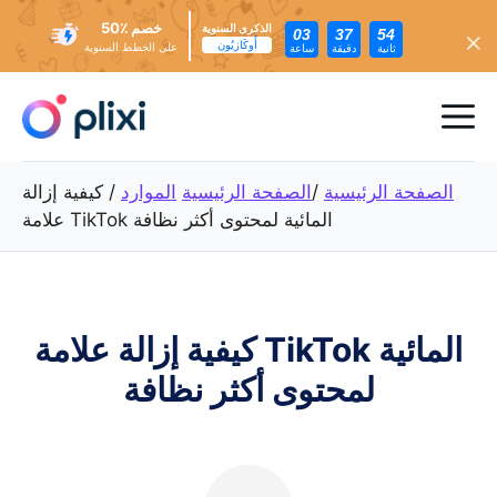
خصم ٪50
الذكرى السنوية
03
37
52
أُوكَازيُون
على الخطط السنوية
ثانية
دقيقة
ساعة
تخطي
إلى
ئمة
المحتوى
عام
الصفحة الرئيسية
/
الصفحة الرئيسية
الموارد
/
كيفية إزالة
علامة TikTok المائية لمحتوى أكثر نظافة
كيفية إزالة علامة TikTok المائية
لمحتوى أكثر نظافة