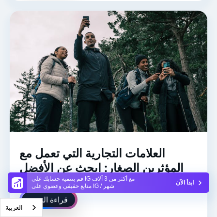
العلامات التجارية التي تعمل مع
المؤثرين الصغار: ابحث عن الأفضل
قم بتنمية حسابك على IG مع أكثر من 3 آلاف
ابدأ الآن
متابع حقيقي وعضوي على IG / شهر
قراءة المزيد
العربية‏