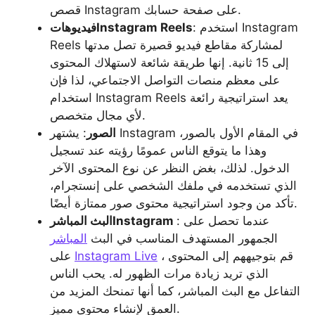
قصص Instagram على صفحة حسابك.
: استخدم Instagram
فيديوهاتInstagram Reels
Reels لمشاركة مقاطع فيديو قصيرة تصل مدتها
إلى 15 ثانية. إنها طريقة شائعة لاستهلاك المحتوى
على معظم منصات التواصل الاجتماعي، لذا فإن
استخدام Instagram Reels يعد استراتيجية رائعة
لأي مجال متخصص.
الصور
: يشتهر Instagram في المقام الأول بالصور،
وهذا ما يتوقع الناس عمومًا رؤيته عند تسجيل
الدخول. لذلك، بغض النظر عن نوع المحتوى الآخر
الذي تستخدمه في ملفك الشخصي على إنستجرام،
تأكد من وجود استراتيجية محتوى صور ممتازة أيضًا.
: عندما تحصل على
البث المباشرInstagram
الجمهور المستهدف المناسب في البث
المباشر
، قم بتوجيههم إلى المحتوى
Instagram Live
على
الذي تريد زيادة مرات الظهور له. يحب الناس
التفاعل مع البث المباشر، كما أنها تمنحك المزيد من
العمق لإنشاء محتوى مميز.