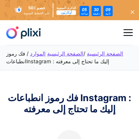
خصم ٪50
الذكرى السنوية
05
30
07
أُوكَازيُون
على الخطط السنوية
ثانية
دقيقة
ساعة
تخطي
إلى
ئمة
المحتوى
عام
الصفحة الرئيسية
/
الصفحة الرئيسية
الموارد
/
فك رموز
انطباعاتInstagram : إليك ما تحتاج إلى معرفته
فك رموز انطباعات Instagram :
إليك ما تحتاج إلى معرفته