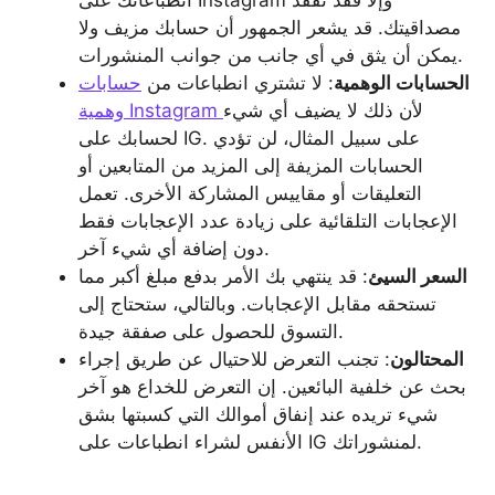
انطباعاتك على Instagram وإلا فقد تفقد
مصداقيتك. قد يشعر الجمهور أن حسابك مزيف ولا
يمكن أن يثق في أي جانب من جوانب المنشورات.
الحسابات الوهمية
: لا تشتري انطباعات من
حسابات
لأن ذلك لا يضيف أي شيء
وهمية Instagram
لحسابك على IG. على سبيل المثال، لن تؤدي
الحسابات المزيفة إلى المزيد من المتابعين أو
التعليقات أو مقاييس المشاركة الأخرى. تعمل
الإعجابات التلقائية على زيادة عدد الإعجابات فقط
دون إضافة أي شيء آخر.
السعر السيئ
: قد ينتهي بك الأمر بدفع مبلغ أكبر مما
تستحقه مقابل الإعجابات. وبالتالي، ستحتاج إلى
التسوق للحصول على صفقة جيدة.
المحتالون
: تجنب التعرض للاحتيال عن طريق إجراء
بحث عن خلفية البائعين. إن التعرض للخداع هو آخر
شيء تريده عند إنفاق أموالك التي كسبتها بشق
الأنفس لشراء انطباعات على IG لمنشوراتك.