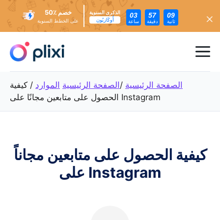
خصم ٪50
الذكرى السنوية
03
57
07
أُوكَازيُون
على الخطط السنوية
ثانية
دقيقة
ساعة
تخطي
إلى
ئمة
المحتوى
عام
الصفحة الرئيسية
/
الصفحة الرئيسية
الموارد
/
كيفية
الحصول على متابعين مجانًا على Instagram
كيفية الحصول على متابعين مجاناً
على Instagram