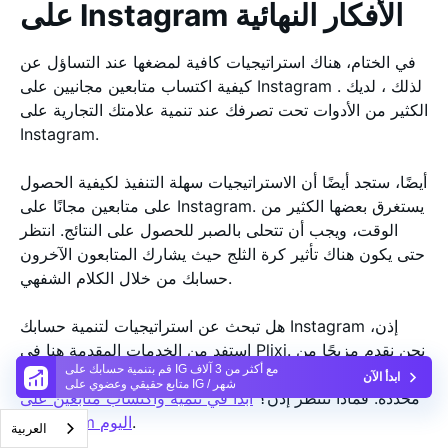
على Instagram الأفكار النهائية
في الختام، هناك استراتيجيات كافية لمضغها عند التساؤل عن
كيفية اكتساب متابعين مجانيين على Instagram . لذلك ، لديك
الكثير من الأدوات تحت تصرفك عند تنمية علامتك التجارية على
Instagram.
أيضًا، ستجد أيضًا أن الاستراتيجيات سهلة التنفيذ لكيفية الحصول
على متابعين مجانًا على Instagram. يستغرق بعضها الكثير من
الوقت، ويجب أن تتحلى بالصبر للحصول على النتائج. انتظر
حتى يكون هناك تأثير كرة الثلج حيث يشارك المتابعون الآخرون
حسابك من خلال الكلام الشفهي.
هل تبحث عن استراتيجيات لتنمية حسابك Instagram إذن،
استفد من الخدمات المقدمة هنا في Plixi. نحن نقدم مزيجًا من
قم بتنمية حسابك على IG مع أكثر من 3 آلاف
الخوارزمية الداخلية والمؤثرين Instagram لاستهداف جماهير
ابدأ الآن
متابع حقيقي وعضوي على IG / شهر
محددة. فماذا تنتظر إذن؟
ابدأ في تنمية واكتساب متابعين على
.
Instagram اليوم
العربية‏