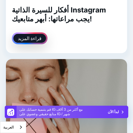
أفكار للسيرة الذاتية Instagram
يجب مراعاتها: أبهر متابعيك!
قراءة المزيد
قم بتنمية حسابك على IG مع أكثر من 3 آلاف
ابدأ الآن
متابع حقيقي وعضوي على IG / شهر
العربية‏