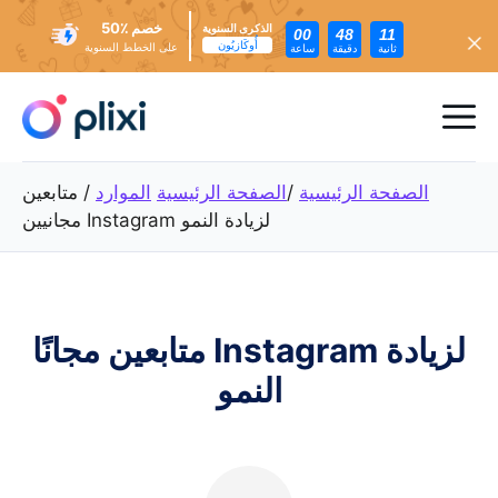
خصم ٪50
الذكرى السنوية
00
48
09
أُوكَازيُون
على الخطط السنوية
ثانية
دقيقة
ساعة
تخطي
إلى
ئمة
المحتوى
عام
الصفحة الرئيسية
/
الصفحة الرئيسية
الموارد
/
متابعين
مجانيين Instagram لزيادة النمو
متابعين مجانًا Instagram لزيادة
النمو