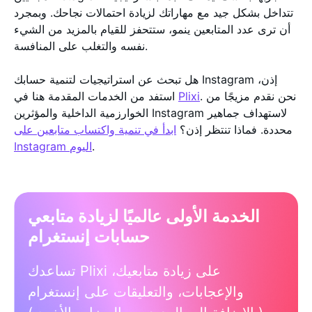
تتداخل بشكل جيد مع مهاراتك لزيادة احتمالات نجاحك. وبمجرد
أن ترى عدد المتابعين ينمو، ستتحفز للقيام بالمزيد من الشيء
نفسه والتغلب على المنافسة.
هل تبحث عن استراتيجيات لتنمية حسابك Instagram إذن،
. نحن نقدم مزيجًا من
Plixi
استفد من الخدمات المقدمة هنا في
الخوارزمية الداخلية والمؤثرين Instagram لاستهداف جماهير
محددة. فماذا تنتظر إذن؟
ابدأ في تنمية واكتساب متابعين على
.
Instagram اليوم
الخدمة الأولى عالميًا لزيادة متابعي
حسابات إنستغرام
تساعدك Plixi على زيادة متابعيك،
والإعجابات، والتعليقات على إنستغرام