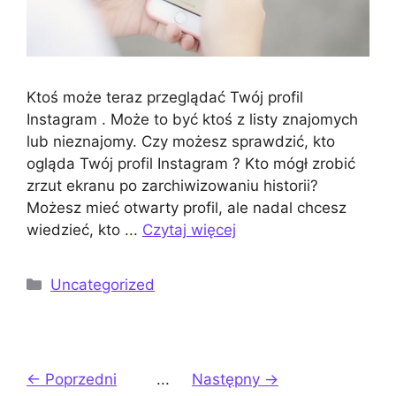
Ktoś może teraz przeglądać Twój profil
Instagram . Może to być ktoś z listy znajomych
lub nieznajomy. Czy możesz sprawdzić, kto
ogląda Twój profil Instagram ? Kto mógł zrobić
zrzut ekranu po zarchiwizowaniu historii?
Możesz mieć otwarty profil, ale nadal chcesz
wiedzieć, kto ...
Czytaj więcej
Kategorie
Uncategorized
Strona
Strona2
Strona3
Strona44
← Poprzedni
...
Następny
→