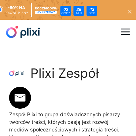
-50% NA
ROCZNICOWA
02
26
41
WYPRZEDAŻ
ROCZNE PLANY
GODZ
MIN
SEK
Przejdź
do
Me
treści
Plixi Zespół
Zespół Plixi to grupa doświadczonych pisarzy i
twórców treści, których pasją jest rozwój
mediów społecznościowych i strategia treści.