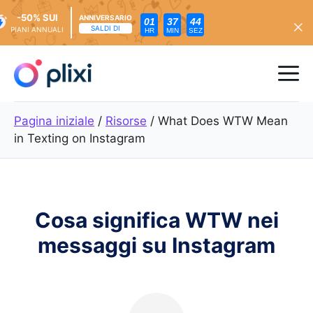
-50% SUI
ANNIVERSARIO
01
37
42
SALDI DI
PIANI ANNUALI
HR
MIN
SEZ
Vai
al
Me
contenuto
Pagina iniziale
/
Risorse
/
What Does WTW Mean
in Texting on Instagram
Cosa significa WTW nei
messaggi su Instagram