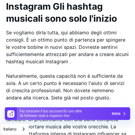
Instagram Gli hashtag
musicali sono solo l'inizio
Se vogliamo dirla tutta, qui abbiamo degli ottimi
consigli. È un ottimo punto di partenza per spingere
le vostre bobine in nuovi spazi. Dovreste sentirvi
sufficientemente attrezzati per andare a creare alcuni
hashtag musicali Instagram .
Naturalmente, questa capacità non è sufficiente da
sola. A un certo punto è necessario l'aiuto di servizi
di crescita professionali. Non dovete nemmeno
andare alla ricerca. Siete già nel posto giusto.
Su Plixi ci piace muoverci al ritmo del nostro
Fai crescere il tuo account IG con oltre
Inizia
3k follower reali e organici /mo
tamburo. Ci presentiamo con una band completa
pronta a portare musica alle vostre orecchie. La
Italiano
nostra piattaforma interna di Instagram influencer sa