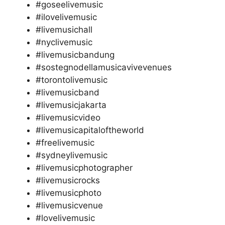
#goseelivemusic
#ilovelivemusic
#livemusichall
#nyclivemusic
#livemusicbandung
#sostegnodellamusicavivevenues
#torontolivemusic
#livemusicband
#livemusicjakarta
#livemusicvideo
#livemusicapitaloftheworld
#freelivemusic
#sydneylivemusic
#livemusicphotographer
#livemusicrocks
#livemusicphoto
#livemusicvenue
#lovelivemusic