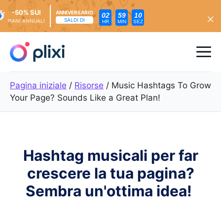
-50% SUI
ANNIVERSARIO
02
59
09
SALDI DI
PIANI ANNUALI
HR
MIN
SEZ
Vai
al
Me
contenuto
Pagina iniziale
/
Risorse
/
Music Hashtags To Grow
Your Page? Sounds Like a Great Plan!
Hashtag musicali per far
crescere la tua pagina?
Sembra un'ottima idea!