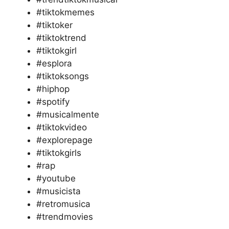
#tiktokmemes
#tiktoker
#tiktoktrend
#tiktokgirl
#esplora
#tiktoksongs
#hiphop
#spotify
#musicalmente
#tiktokvideo
#explorepage
#tiktokgirls
#rap
#youtube
#musicista
#retromusica
#trendmovies