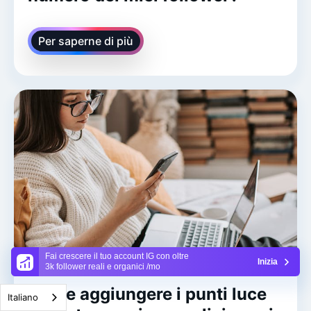
Per saperne di più
Fai crescere il tuo account IG con oltre
Inizia
3k follower reali e organici /mo
Come aggiungere i punti luce
Italiano