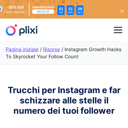
-50% SUI
ANNIVERSARIO
01
51
07
SALDI DI
PIANI ANNUALI
HR
MIN
SEZ
Vai
al
Me
contenuto
Pagina iniziale
/
Risorse
/
Instagram Growth Hacks
To Skyrocket Your Follow Count
Trucchi per Instagram e far
schizzare alle stelle il
numero dei tuoi follower