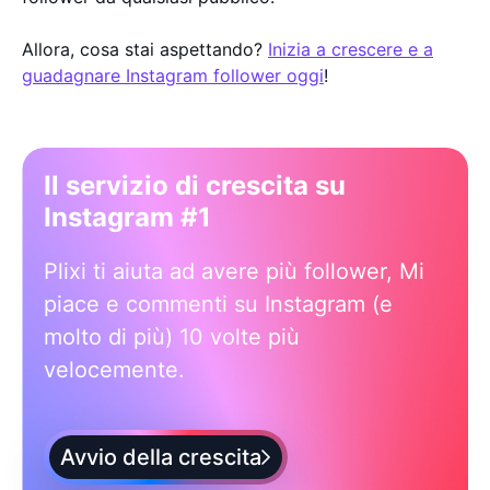
Allora, cosa stai aspettando?
Inizia a crescere e a
guadagnare Instagram follower oggi
!
Il servizio di crescita su
Instagram #1
Plixi ti aiuta ad avere più follower, Mi
piace e commenti su Instagram (e
molto di più) 10 volte più
velocemente.
Avvio della crescita