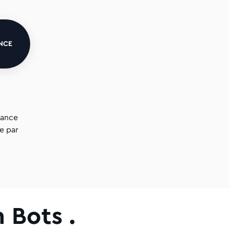
NCE
sance
e par
 Bots .