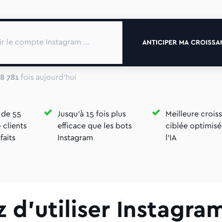
ANTICIPER MA CROISSA
8 781
fois aujourd'hui
 de 55
Jusqu'à 15 fois plus
Meilleure crois
clients
efficace que les bots
ciblée optimisé
faits
Instagram
l'IA
z d'utiliser Instagram