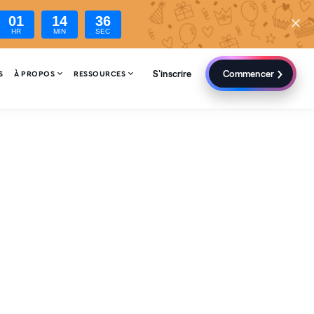
01
14
35
HR
MIN
SEC
S'inscrire
Commencer


S
À PROPOS
RESSOURCES