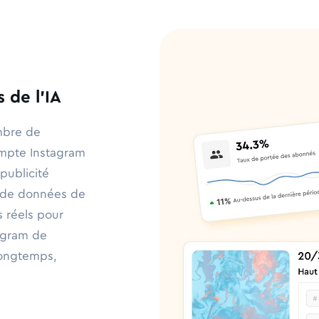
 de l'IA
ombre de
ompte Instagram
 publicité
rs de données de
rs réels pour
agram de
 longtemps,