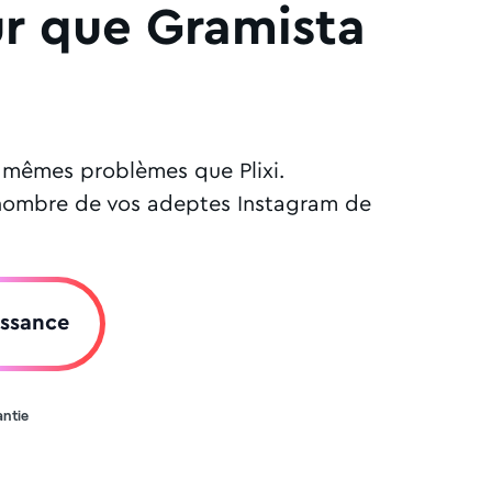
ur que Gramista
s mêmes problèmes que Plixi.
le nombre de vos adeptes Instagram de
issance
antie