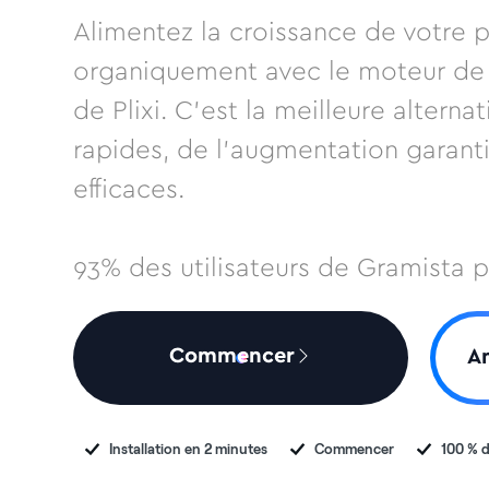
Alimentez la croissance de votre
organiquement avec le moteur de 
de Plixi. C'est la meilleure alterna
rapides, de l'augmentation garant
efficaces.
93% des utilisateurs de Gramista p
Commencer
An
Installation en 2 minutes
Commencer
100 % d