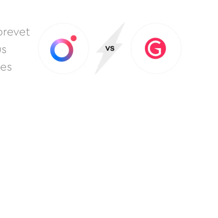
brevet
us
ues