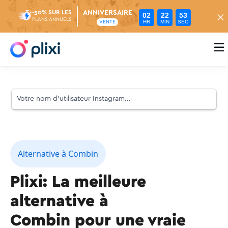
ANNIVERSAIRE
-50% SUR LES
02
22
52
PLANS ANNUELS
HR
MIN
SEC
VENTE

Alternative à Combin
Plixi: La meilleure
alternative à
Combin pour une vraie