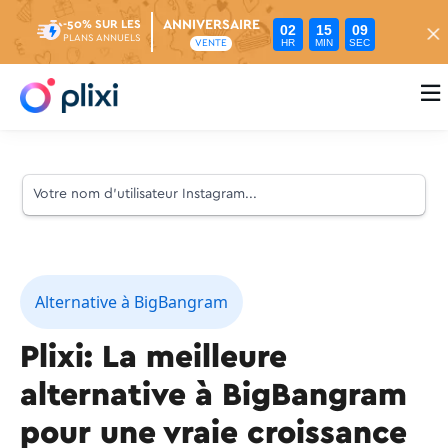
ANNIVERSAIRE
-50% SUR LES
02
15
08
PLANS ANNUELS
HR
MIN
SEC
VENTE

Alternative à BigBangram
Plixi: La meilleure
alternative à BigBangram
pour une vraie croissance