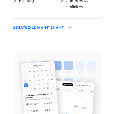
Hashtag
Comptes IG


similaires
ESSAYEZ-LE MAINTENANT