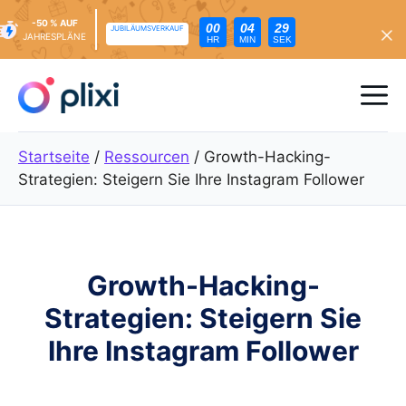
-50 % AUF
00
04
28
JUBILÄUMSVERKAUF
JAHRESPLÄNE
HR
MIN
SEK
Zum
Inhalt
Me
springen
Startseite
/
Ressourcen
/
Growth-Hacking-
Strategien: Steigern Sie Ihre Instagram Follower
Growth-Hacking-
Strategien: Steigern Sie
Ihre Instagram Follower