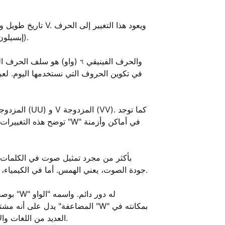
الأتروسكاني 𐌖، الذي يشبه إلى حد كبير الحرف اليوناني 𐌖 (إبسيلون).
والحرف الفينيقي 𐤅 (واو) هو سلف الحرف الف
في تكوين الحروف التي نستخدمها اليوم. لعبت 
جودة الصوت، يعني الهمس. أما في الكيمياء، فهو التنجستن، الذي سُمي على اسم الكلمة الألمانية ولفرام.
بوصفه 
المضاعفة" يدل على أنه مشتق من 
العديد من اللغات والاستخدامات، مما يدل على تاريخه الطويل وأهميته المستمرة.