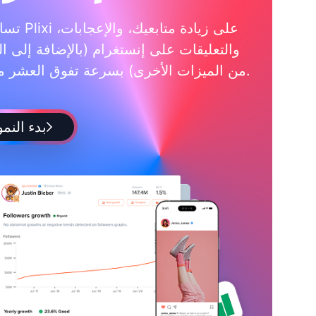
تساعدك Plixi على زي
والتعليقات على إنستغرام (بالإضافة إلى ال
من الميزات الأخرى) بسرعة تفوق العشر مرات.
بدء النمو