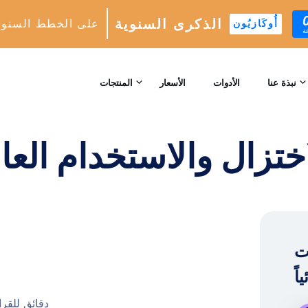
الذكرى السنوية
على الخطط السنوي
أُوكَازيُون
ة
W/ المعنى: الاختزال والاستخدام العامي والتاريخ و
نبذة عنا
الأدوات
الأسعار
المنتجات
اتصل بنا
نمو INSTAGRAM
ختزال والاستخدام العام
محرك النمو التلقائي المدعوم بالذكاء الاصطناعي
المراجعات
التحليلات
الرؤى والتحليلات في الوقت الحقيقي
™
AI-MATCH
Instag .
استهداف المتابعين المثاليين المدعوم بالذكاء الاصطناعي
الخبراء
4 دقائق للقر