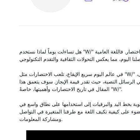
هل تساءلت يوماً لماذا نستخدم "W/" بدلاً من "مع"؟ إنه أكثر من مجرد اختصار. فاللغة العامية
في عالم اليوم سريع الإيقاع، تلعب الاختصارات مثل "W/" دورًا حاسمًا. فهي تعمل على تبسيط التواصل،
الرسائل النصية، حيث تقدر قيمة الإيجاز. سوف يتعمق هذا
المقال في تاريخ الاختصارات وأهميتها، خاصةً "W/".
 بخط اليد والبرقيات إلى استخدامها على نطاق واسع في
ضوء على كيفية تكيف اللغة مع طرقنا المتغيرة في التواصل
ومشاركة المعلومات.