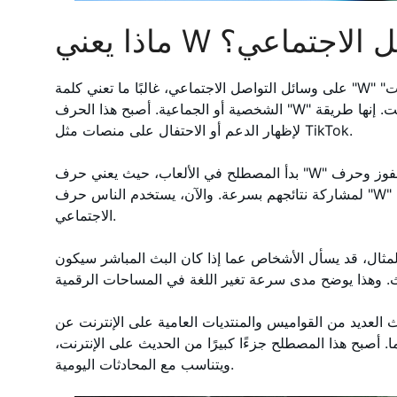
لتواصل الاجتماعي؟
على وسائل التواصل الاجتماعي، غالبًا ما تعني كلمة "W" "الفوز". يستخدمها الناس للاحتفال بالانتصارات
الشخصية أو الجماعية. أصبح هذا الحرف "W" جزءًا أساسيًا من اللغة العامية على الإنترنت. إنها طريقة
لإظهار الدعم أو الاحتفال على منصات مثل TikTok.
بدأ المصطلح في الألعاب، حيث يعني حرف "W" الفوز وحرف "L" الخسارة. استخدم اللاعبون هذه الأحرف
لمشاركة نتائجهم بسرعة.
والآن، يستخدم الناس حرف "W" على نطاق أوسع على وسائل التواصل
الاجتماعي.
 قد يسأل الأشخاص عما إذا كان البث المباشر سيكون "W". وهذا يدل على أنهم يأملون
لعديد من القواميس والمنتديات العامية على الإنترنت عن "W" على وسائل التواصل الاجتماعي.
 أصبح هذا المصطلح جزءًا كبيرًا من الحديث على الإنترنت،
ويتناسب مع المحادثات اليومية.