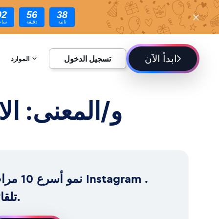
02
56
36
ثانية
دقيقة
ساع
ابدأ الآن
تسجيل الدخول
الموارد
الموسوعة
و/المعنى: الا
المدونة
نمو أسرع 10 مرات ram
تلقائياً.