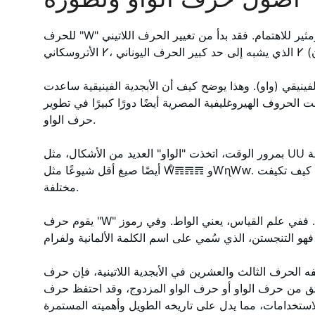
للحرف "W" تاريخ طويل ومثير للاهتمام. فقد بدأ من تغيير الحرف اللاتيني V. ويعود هذا التغيير إلى الحرف
ينيقي (واو). وهذا يوضح كيف أن الأبجدية الفينيقية ساعدت
الحروف الهيروغليفية المصرية أيضًا دورًا كبيرًا في تطوير
حرف الواو.
بمرور الوقت، اتخذت "الواو" العديد من الأشكال، مثل UU المزدوجة (UU) و V المزدوجة (VV). كما توجد
أيضًا صيغ أقل شيوعًا مثل W̊𝌊𝌊𝌊 وⱲɳⱲⱳ. توضح هذه التغييرات كيف تكيفت "W" في أماكن وأزمنة
مختلفة.
يقوم حرف "W" بأكثر من مجرد تمثيل صوت في الكلمات. ففي علم القياس، يعني الواط. وفي رموز
الحرف الثالث والعشرين في الأبجدية اللاتينية، فإن حرف "W" له دور دائم. واسمه "الواو
حرف الواو أو حرف الواو المزدوج، وقد احتفظ حرف "W" بمكانته في