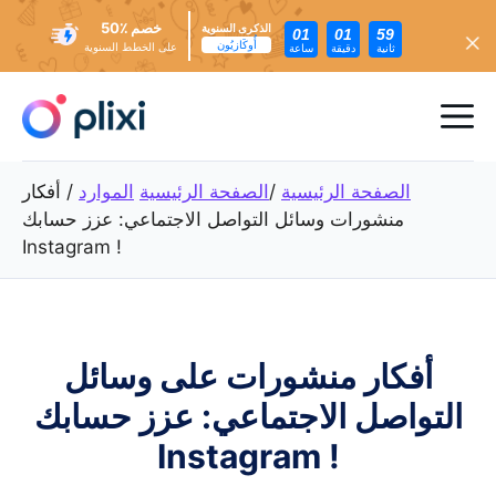
خصم ٪50
الذكرى السنوية
01
01
57
أُوكَازيُون
على الخطط السنوية
ثانية
دقيقة
ساعة
تخطي
إلى
ئمة
المحتوى
عام
الصفحة الرئيسية
/
الصفحة الرئيسية
الموارد
/
أفكار
منشورات وسائل التواصل الاجتماعي: عزز حسابك
Instagram !
أفكار منشورات على وسائل
التواصل الاجتماعي: عزز حسابك
Instagram !