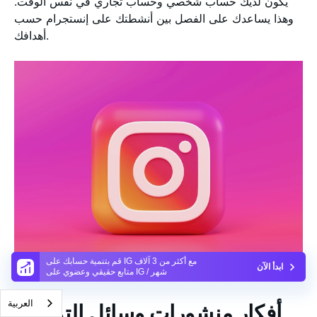
يكون لديك حساب شخصي وحساب تجاري في نفس الوقت.
وهذا يساعدك على الفصل بين أنشطتك على إنستجرام حسب
أهدافك.
قم بتنمية حسابك على IG مع أكثر من 3 آلاف
ابدأ الآن
متابع حقيقي وعضوي على IG / شهر
العربية‏
أفكار منشورات وسائل التواصل