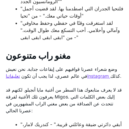
"الرومانسيون الجدد"
"فلتحيا الجدران التي اصطدمنا بها. لقد قضيت أجمل
أوقات حياتي معك." - من "تحيا"
"لقد استغرقت وقتًا في حفظي وحفظ مخاوفي
وآمالي وأحلامي. أحب التسكع معك طوال الوقت."
- من "ابقى ابقى ابقى ابقى"
مغنو راب متنوعون
وضع شعراء عصرنا قوافيهم على إيقاعات جذابة. نحن نعيش
كذلك.
تعليقاتناInstagram
في عالم عصري، لذا يجب أن تكون
قد لا يعرف متابعوك هذا السطر من أغنية مايا أنجيلو. لكنهم قد
يعرفون تلك الأغنية لفرقة Migos. إليك بعض الكلمات التي
تتحدث عن الصداقة من بعض مغني الراب المشهورين في
عصرنا الحالي:
"أبقي دائرتي ضيقة وعائلتي قريبة." - كندريك لامار،