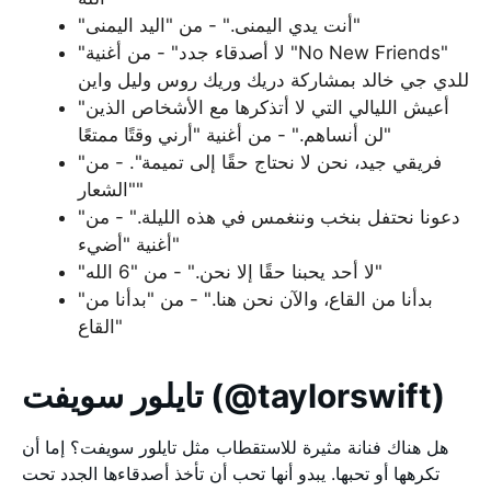
"أنت يدي اليمنى." - من "اليد اليمنى"
"لا أصدقاء جدد" - من أغنية "No New Friends"
للدي جي خالد بمشاركة دريك وريك روس وليل واين
"أعيش الليالي التي لا أتذكرها مع الأشخاص الذين
لن أنساهم." - من أغنية "أرني وقتًا ممتعًا"
"فريقي جيد، نحن لا نحتاج حقًا إلى تميمة". - من
"الشعار"
"دعونا نحتفل بنخب وننغمس في هذه الليلة." - من
أغنية "أضيء"
"لا أحد يحبنا حقًا إلا نحن." - من "6 الله"
"بدأنا من القاع، والآن نحن هنا." - من "بدأنا من
القاع"
تايلور سويفت (@taylorswift)
هل هناك فنانة مثيرة للاستقطاب مثل تايلور سويفت؟ إما أن
تكرهها أو تحبها. يبدو أنها تحب أن تأخذ أصدقاءها الجدد تحت