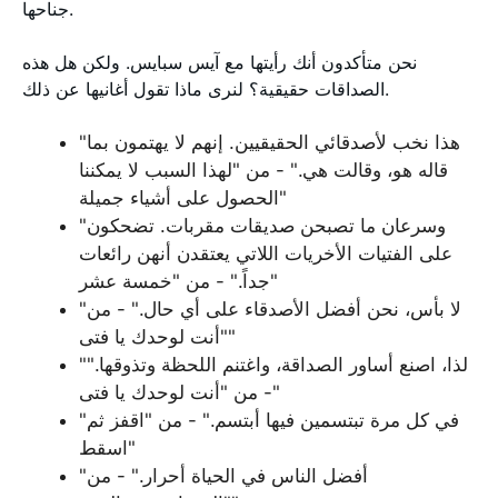
جناحها.
نحن متأكدون أنك رأيتها مع آيس سبايس. ولكن هل هذه
الصداقات حقيقية؟ لنرى ماذا تقول أغانيها عن ذلك.
"هذا نخب لأصدقائي الحقيقيين. إنهم لا يهتمون بما
قاله هو، وقالت هي." - من "لهذا السبب لا يمكننا
الحصول على أشياء جميلة"
"وسرعان ما تصبحن صديقات مقربات. تضحكون
على الفتيات الأخريات اللاتي يعتقدن أنهن رائعات
جداً." - من "خمسة عشر"
"لا بأس، نحن أفضل الأصدقاء على أي حال." - من
"أنت لوحدك يا فتى"
"لذا، اصنع أساور الصداقة، واغتنم اللحظة وتذوقها."
- من "أنت لوحدك يا فتى"
"في كل مرة تبتسمين فيها أبتسم." - من "اقفز ثم
اسقط"
"أفضل الناس في الحياة أحرار." - من