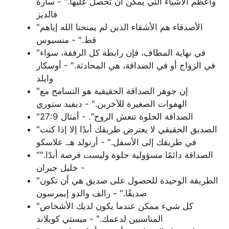
وأعظم الأشياء التي يمكن أن تحصل عليها." - سارة
فالديز
"الأصدقاء هم الأشقاء الذين لم يمنحنا الله إياهم
قط." - منسيوس
"في نهاية المطاف، فإن رابطة كل الرفقة، سواء
في الزواج أو في الصداقة، هي المحادثة." - أوسكار
وايلد
"إن جوهر الصداقة الحقيقية هو التسامح مع
الهفوات الصغيرة للآخرين." - ديفيد ستوري
"الصداقة الحلوة تنعش الروح". - أمثال 27:9
"الصديق الحقيقي لا يعترض طريقك أبدًا إلا إذا كنت
في طريقك إلى الأسفل." - أرنولد هـ. غلاسكو
"الصداقة دائمًا مسؤولية حلوة وليست فرصة أبدًا."
- خليل جبران
"الطريقة الوحيدة للحصول على صديق هي أن تكون
صديقًا." - رالف والدو إيمرسون
"كل شيء ممكن عندما يكون لديك الأشخاص
المناسبين لدعمك." - ميستي كوبلاند