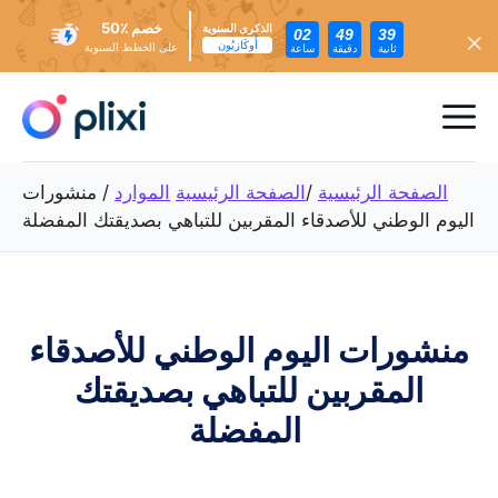
خصم ٪50
الذكرى السنوية
02
49
37
أُوكَازيُون
على الخطط السنوية
ثانية
دقيقة
ساعة
تخطي
إلى
ئمة
المحتوى
عام
الصفحة الرئيسية
/
الصفحة الرئيسية
الموارد
/
منشورات
اليوم الوطني للأصدقاء المقربين للتباهي بصديقتك المفضلة
منشورات اليوم الوطني للأصدقاء
المقربين للتباهي بصديقتك
المفضلة