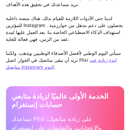
نريد مساعدتك في تحقيق هذه الأهداف.
لدينا حتى الأدوات اللازمة للقيام بذلك. هناك منصة داخلية
للمؤثرين Instagram . يحصلون على دعم مذهل من خوارزمية
استهداف الذكاء الاصطناعي الخاصة بنا. بعد العمل عليها لمدة
عقد من الزمن، فهي فعالة للغاية.
سيأتي اليوم الوطني لأفضل الأصدقاء الوطنيين ويذهب. ولكننا
لبدء زيادة عدد
نريد أن يبقى متابعيك في الجوار. اتصل Plixi
.
متابعيك Instagram اليوم
الخدمة الأولى عالميًا لزيادة متابعي
حسابات إنستغرام
تساعدك Plixi على زيادة متابعيك،
والإعجابات، والتعليقات على إنستغرام