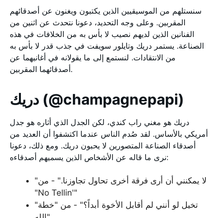
سنستلهم من الموسيقيين الذين يكتبون ويغنون عن أصدقائهم
المقربين. وعلى وجه التحديد، دعونا نتحدث عن اثنين من
الفنانين الذين لديهم نصيب لا بأس به من الخلافات في هذه
الصناعة. يستمر دريك وتايلور سويفت في جذب قدر لا بأس به
من الانتقادات. لنستمع إلى ما يقولانه في أغانيهما عن
أصدقائهما المقربين.
دريك (@champagnepapi)
دريك هو مغني راب كندي، لكن الجدل الذي أثاره هو جدل
أمريكي بالأساس. لقد صُدم الناس عندما اكتشفوا أن العديد من
أصدقاء الصناعة المتصورين لا يحبون دريك. ومع ذلك، دعونا
نرى ما قاله عن الأشخاص الذين يسميهم أصدقاءه:
"لا يمكنني أن أرى فرقة أخرى تحاول تجاوزنا." - من
"No Tellin'"
"تخيل لو أنني لم أقابل الأخوة أبداً؟" - من "خطة
الله"