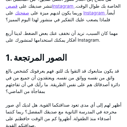
الخاصة بك طوال الوقت.
قصصInstagram
تنشر صديقك على
أيضاً.
Instagram
على
وربما يكون لديهم ميزة على
صفحتك
فلماذا يصعب عليك التفكير في منشور لهذا اليوم المميز؟
مهما كان السبب، نريد أن نخفف عنك بعض الضغط. لدينا أربع
أفكار يمكنك استخدامها لمنشورك على Instagram.
1. الصور المرتجعة
قد يكون متابعوك قد التقوا بك للتو. فهم يعرفونك كشخص بالغ
واثق من نفسه وواثق من نفسه. ويعتقدون أن جميع من في
دائرة أصدقائك هم على نفس الطريقة. ما رأيك في أن تفاجئهم
بمفاجأة من الماضي؟
أظهر لهم إلى أي مدى تعود صداقتكما القوية. هل لديك أي صور
محرجة في المدرسة الثانوية مع صديقك المفضل؟ ربما كنتما
أصدقاء منذ الطفولة. أظهروا كم من الوقت حافظتم على
صداقتكم القوية.