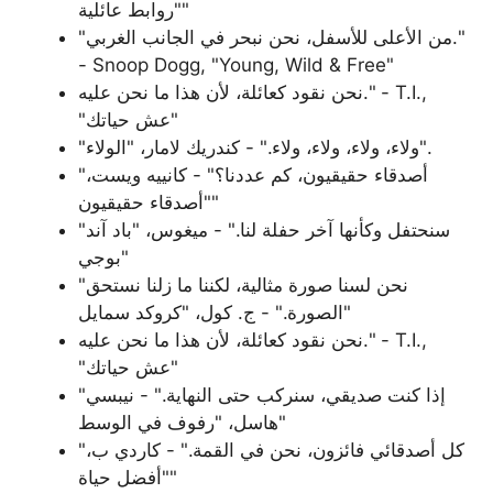
"روابط عائلية"
"من الأعلى للأسفل، نحن نبحر في الجانب الغربي."
- Snoop Dogg, "Young, Wild & Free"
نحن نقود كعائلة، لأن هذا ما نحن عليه." - T.I.,
"عش حياتك"
"ولاء، ولاء، ولاء، ولاء." - كندريك لامار، "الولاء".
"أصدقاء حقيقيون، كم عددنا؟" - كانييه ويست،
"أصدقاء حقيقيون"
"سنحتفل وكأنها آخر حفلة لنا." - ميغوس، "باد آند
بوجي"
"نحن لسنا صورة مثالية، لكننا ما زلنا نستحق
الصورة." - ج. كول، "كروكد سمايل"
نحن نقود كعائلة، لأن هذا ما نحن عليه." - T.I.,
"عش حياتك"
"إذا كنت صديقي، سنركب حتى النهاية." - نيبسي
هاسل، "رفوف في الوسط"
"كل أصدقائي فائزون، نحن في القمة." - كاردي ب،
"أفضل حياة"