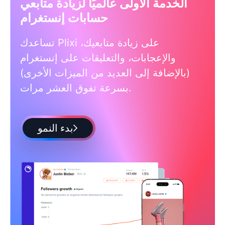
الخدمة الأولى عالميًا لزيادة متابعي
حسابات إنستغرام
تساعدك Plixi على زيادة متابعيك،
والإعجابات، والتعليقات على إنستغرام
(بالإضافة إلى العديد من الميزات الأخرى)
بسرعة تفوق العشر مرات.
بدء النمو