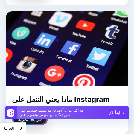
ماذا يعني التنقل على Instagram
قم بتنمية حسابك على IG مع أكثر من 3 آلاف
ابدأ الآن
متابع حقيقي وعضوي على IG / شهر
قراءة المزيد
العربية‏