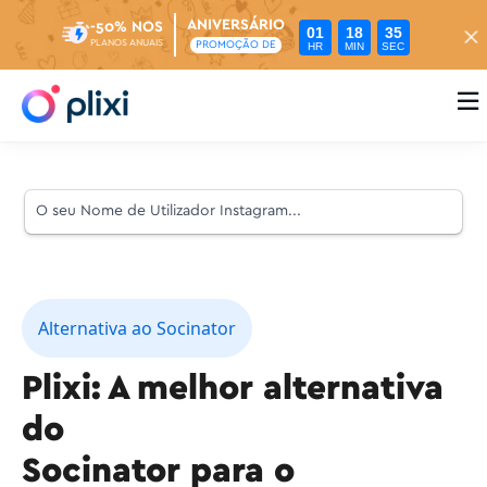
ANIVERSÁRIO
-50% NOS
01
18
34
PLANOS ANUAIS
PROMOÇÃO DE
HR
MIN
SEC

Alternativa ao Socinator
Plixi: A melhor alternativa
do
Socinator para o