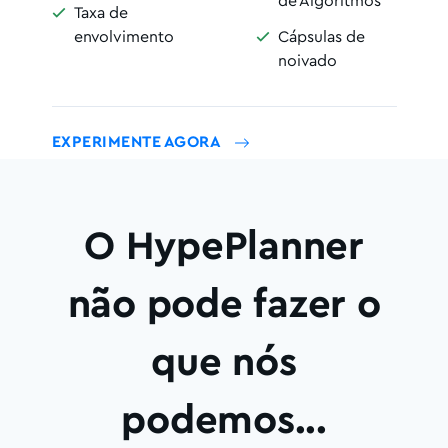
de Algoritmos
Taxa de

envolvimento
Cápsulas de

noivado
EXPERIMENTE AGORA
O HypePlanner
não pode fazer o
que nós
podemos...