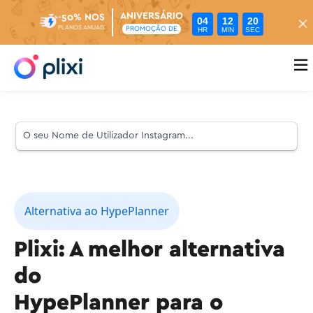
ANIVERSÁRIO
-50% NOS
04
12
19
PLANOS ANUAIS
PROMOÇÃO DE
HR
MIN
SEC

Alternativa ao HypePlanner
Plixi: A melhor alternativa
do
HypePlanner para o