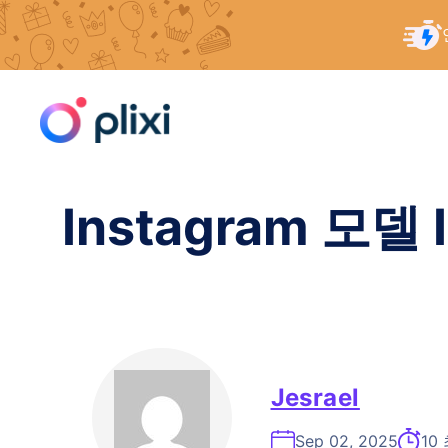
콘
홈
/
리소스
/
Instagram 모델: IG 명성을 얻기 위한 
텐
츠
로
건
너
Instagram 모델
뛰
기
Jesrael
Sep 02, 2025
10