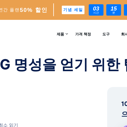
03
15
50% 할인
연간 플랜
기념 세일
시간
분
팁!
제품
가격 책정
도구
회
문의
INSTAGRAM 성장
 IG 명성을 얻기 위한 
자동 AI 기반 성장 엔진
리뷰
분석
실시간 인사이트 및 분석
™
AI-MATCH
1
AI 기반 이상적인 팔로워 타겟팅
으
EXPERTS
 최소 읽기