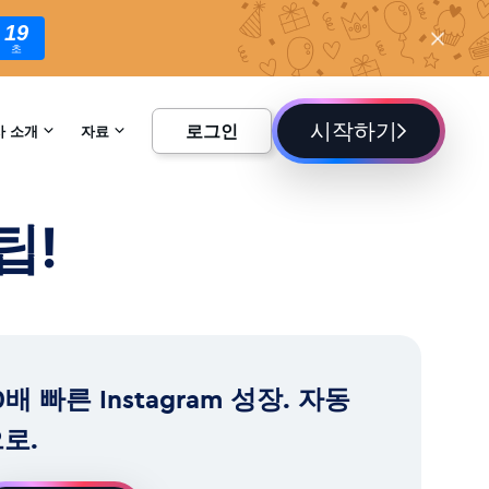
17
초
시작하기
로그인
사 소개
자료
하기
백과사전
팁!
블로그
0배 빠른 Instagram 성장. 자동
로.