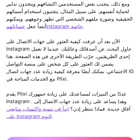
ومع ذلك، يتجنب بعض المستخدمين اكتشافهم ويتخذون تدابير
لحماية أنفسهم. على سبيل المثال، يتجنبون استخدام أسمائهم
الحقيقية وصورة ملفهم الشخصي التي تظهر وجوههم. ويمكنهم
.
حساباتهمInstagram خاصة
أيضاً جعل
الآن بعد أن عرفت كيفية العثور على جهات الاتصال على
Instagram حاول البحث عن أصدقائك وعائلتك. عندما لا تعمل
إحدى الطريقتين، جرّب الطريقة الأخرى في هذه الصفحة. هذا
يضمن لك العثور على كل شخص على منصة التواصل
الاجتماعي. يمكنك أيضًا معرفة كيفية زيادة عدد جهات اتصال IG
مع الخدمات المتاحة في Plixi.
يقدم Plixi عددًا من الميزات لمساعدتك على زيادة جمهورك
Instagram . وهذا يساعد على زيادة عدد جهات الاتصال إلى
آفاق جديدة. فماذا تنتظر إذن؟
ابدأ في تنمية واكتساب متابعين
.
على Instagram اليوم