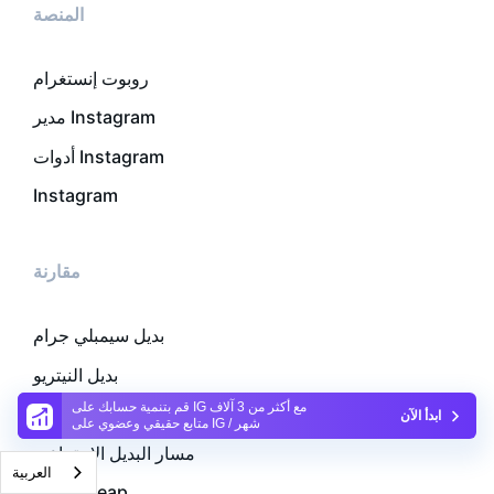
المنصة
روبوت إنستغرام
مدير Instagram
أدوات Instagram
Instagram
مقارنة
بديل سيمبلي جرام
بديل النيتريو
قم بتنمية حسابك على IG مع أكثر من 3 آلاف
بديل إنجرامر
ابدأ الآن
متابع حقيقي وعضوي على IG / شهر
مسار البديل الاجتماعي
العربية‏
بديل Upleap