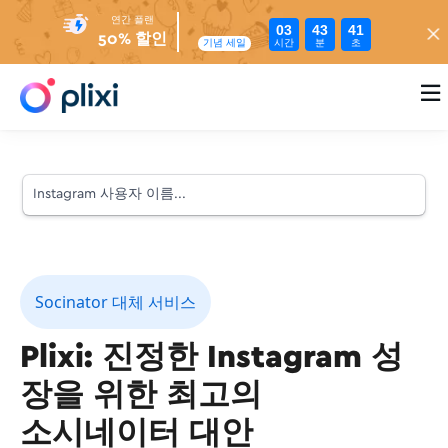
연간 플랜
03
43
40
50% 할인
시간
분
초
기념 세일

Socinator 대체 서비스
Plixi: 진정한 Instagram 성
장을 위한 최고의
소시네이터 대안