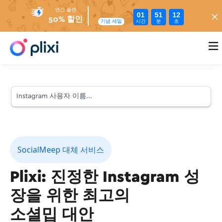
연간 플랜
01
51
11
50% 할인
시간
분
초
기념 세일

SocialMeep 대체 서비스
Plixi: 진정한 Instagram 성
장을 위한 최고의
소셜밉 대안