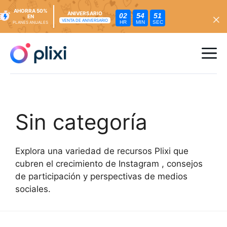
AHORRA 50%
ANIVERSARIO
02
54
50
EN
VENTA DE ANIVERSARIO
HR
MIN
SEC
PLANES ANUALES
Ir
al
Me
contenido
Sin categoría
Explora una variedad de recursos Plixi que
cubren el crecimiento de Instagram , consejos
de participación y perspectivas de medios
sociales.