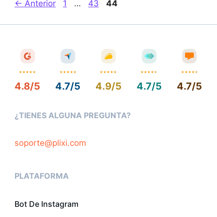
Page
Page
Page
←
Anterior
1
…
43
44
4.8/5
4.7/5
4.9/5
4.7/5
4.7/5
¿TIENES ALGUNA PREGUNTA?
soporte@plixi.com
PLATAFORMA
Bot De Instagram