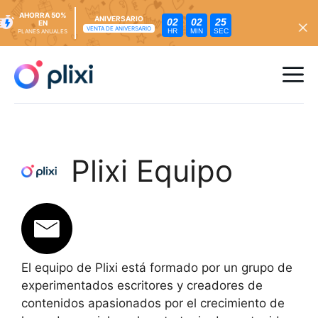
AHORRA 50%
ANIVERSARIO
02
02
23
EN
VENTA DE ANIVERSARIO
HR
MIN
SEC
PLANES ANUALES
Ir
al
Me
contenido
Plixi Equipo
El equipo de Plixi está formado por un grupo de
experimentados escritores y creadores de
contenidos apasionados por el crecimiento de