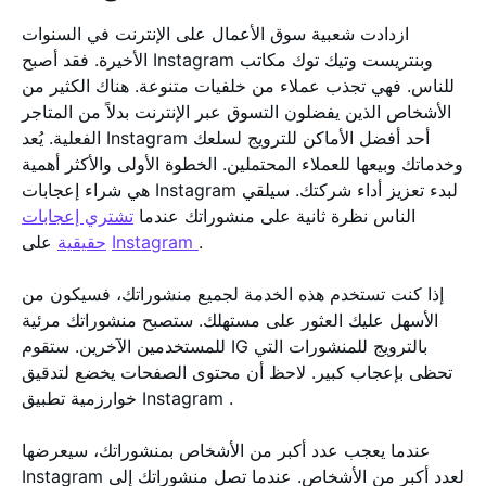
ازدادت شعبية سوق الأعمال على الإنترنت في السنوات
الأخيرة. فقد أصبح Instagram وبنتريست وتيك توك مكاتب
للناس. فهي تجذب عملاء من خلفيات متنوعة. هناك الكثير من
الأشخاص الذين يفضلون التسوق عبر الإنترنت بدلاً من المتاجر
الفعلية. يُعد Instagram أحد أفضل الأماكن للترويج لسلعك
وخدماتك وبيعها للعملاء المحتملين. الخطوة الأولى والأكثر أهمية
هي شراء إعجابات Instagram لبدء تعزيز أداء شركتك. سيلقي
الناس نظرة ثانية على منشوراتك عندما
تشتري إعجابات
.
Instagram
على
حقيقية
إذا كنت تستخدم هذه الخدمة لجميع منشوراتك، فسيكون من
الأسهل عليك العثور على مستهلك. ستصبح منشوراتك مرئية
للمستخدمين الآخرين. ستقوم IG بالترويج للمنشورات التي
تحظى بإعجاب كبير. لاحظ أن محتوى الصفحات يخضع لتدقيق
خوارزمية تطبيق Instagram .
عندما يعجب عدد أكبر من الأشخاص بمنشوراتك، سيعرضها
Instagram لعدد أكبر من الأشخاص. عندما تصل منشوراتك إلى