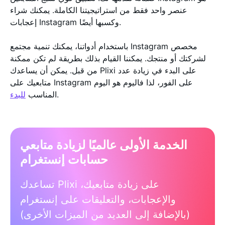
عنصر واحد فقط من استراتيجيتنا الكاملة. يمكنك شراء
إعجابات Instagram وكسبها أيضًا.
باستخدام أدواتنا، يمكنك تنمية مجتمع Instagram مخصص
لشركتك أو منتجك. يمكننا القيام بذلك بطريقة لم تكن ممكنة
من قبل. يمكن أن يساعدك Plixi على البدء في زيادة عدد
متابعيك على Instagram على الفور، لذا فاليوم هو اليوم
.
المناسب
للبدء
الخدمة الأولى عالميًا لزيادة متابعي
حسابات إنستغرام
تساعدك Plixi على زيادة متابعيك،
والإعجابات، والتعليقات على إنستغرام
(بالإضافة إلى العديد من الميزات الأخرى)