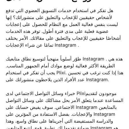
هل تفكر في استخدام خدمات التسويق العضوي التي تدفع
لأشخاص حقيقيين للإعجاب والتعليق على منشوراتك؟ إنها
ليست بنفس فعالية العمل مع النظام للحصول على إعجابات
عضوية فعلية على مدى فترة أطول. توفر هذه الخدمات
أشخاصًا حقيقيين للإعجاب والتعليق على مقالاتك. الأمر يختلف
تمامًا عن شراء الإعجابات Instagram .
طوّر أسلوباً منهجياً لتوسيع نطاق متابعيك Instagram . هذه هي
الطريقة الأكثر فعالية لوضع موادك أمام الجمهور المناسب.
يجب أن تفكر في استخدام Plixi. هذا إذا كنت ترغب في تحسين
عدد الأفراد الذين يلاحظون منشوراتك على Instagram.
خبراء وسائل التواصل الاجتماعي لدى Plixiموجودون لتقديم
المساعدة عندما يتعلق الأمر بحل مشاكلك على وسائل التواصل
الاجتماعي. سوف يفيض حسابك على Instagram بالمتابعين
والإعجابات. بفضل الاستفادة من المؤثرين على Instagram
والدراسة المستفيضة التي أجريناها على نطاق واسع، وهذا
ضمانة نقدمها لك. تطبيق قوي لتتبع المتابعين Instagram هو