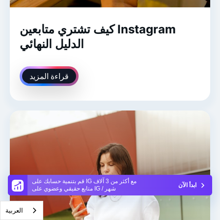
كيف تشتري متابعين Instagram
الدليل النهائي
قراءة المزيد
قم بتنمية حسابك على IG مع أكثر من 3 آلاف
ابدأ الآن
متابع حقيقي وعضوي على IG / شهر
العربية‏