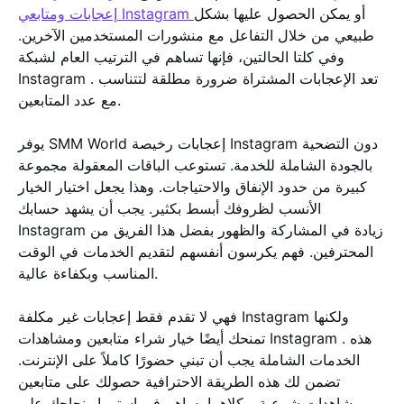
أو يمكن الحصول عليها بشكل
إعجابات ومتابعي Instagram
طبيعي من خلال التفاعل مع منشورات المستخدمين الآخرين.
وفي كلتا الحالتين، فإنها تساهم في الترتيب العام لشبكة
Instagram . تعد الإعجابات المشتراة ضرورة مطلقة لتتناسب
مع عدد المتابعين.
يوفر SMM World إعجابات رخيصة Instagram دون التضحية
بالجودة الشاملة للخدمة. تستوعب الباقات المعقولة مجموعة
كبيرة من حدود الإنفاق والاحتياجات. وهذا يجعل اختيار الخيار
الأنسب لظروفك أبسط بكثير. يجب أن يشهد حسابك
Instagram زيادة في المشاركة والظهور بفضل هذا الفريق من
المحترفين. فهم يكرسون أنفسهم لتقديم الخدمات في الوقت
المناسب وبكفاءة عالية.
فهي لا تقدم فقط إعجابات غير مكلفة Instagram ولكنها
تمنحك أيضًا خيار شراء متابعين ومشاهدات Instagram . هذه
الخدمات الشاملة يجب أن تبني حضورًا كاملاً على الإنترنت.
تضمن لك هذه الطريقة الاحترافية حصولك على متابعين
ومشاهدات شرعية. وكلاهما يساهم في استمرار نجاحك على