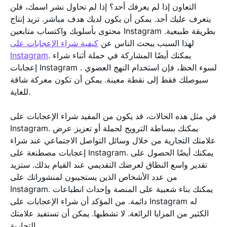
التعاون إذا لم يعرفك أحد؟ إذا لم تحاول نشر اسمك، فلن
يتعرف عليك أحد. يمكن أن يكون لديك هدف مباشر. تريد إنتاج
محتوى بأسلوبك واكتساب متابعين Instagram بطريقة طبيعية.
لهذا السبب يبحث الناس عن
كيفية شراء الإعجابات على
. يمكنك أيضًا المشاركة في حملة أثناء شراء
Instagram
إعجابات Instagram . لسوء الحظ، فإن استخدام النهج العضوي
سيوصلك فقط إلى نقطة معينة. يمكن أن تكون معركة شاقة
للغاية.
في مثل هذه الحالات، قد يكون من المفيد شراء الإعجابات على
Instagram. يمكنك ببساطة الترويج لحملة أو تعزيز عرض
علامتك التجارية من خلال وسائل التواصل الاجتماعي عند شراء
إعجابات مصطنعة على Instagram. يمكنك أيضًا الحصول على
تقدير واسع النطاق لعرضك التقديمي عند القيام بذلك. ستزيد
من عدد الأشخاص الذين يستجيبون لمنشوراتك على
Instagram. يمكنك بناء شعبية على المنصة وإحداث انطباعات
دائمة. من المؤكد أن شراء الإعجابات على Instagram له
الكثير من المزايا الرائعة. لا تشطبها. يمكن أن تستفيد علامتك
التجارية.