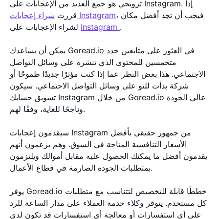
ترويجي هو جمع العديد من الإعجابات على Instagram. إذا
، فيجب أن تجد أفضل مكان
شراء إعجابات Instagram
قررت
.
Instagram
لشراء الإعجابات على
يمكن أن يساعدك Goread.io في العثور على متابعين جدد
متحمسين للمحتوى الذي تنشره على وسائل التواصل
الاجتماعي. هذا بغض النظر عما إذا كنت مؤثرًا جديدًا طموحًا أو
شركة بدأت للتو على وسائل التواصل الاجتماعي. سيكون
تسويق حسابك Instagram من خلال Goread.io عالي الجودة
وناجحًا للغاية، وفقًا لهم.
سيقدمون إعجابات Instagram من جمهور حقيقي بأفضل
الأسعار التنافسية المتاحة في السوق. وهم يزعمون أنهم
يقدمون أفضل ما يمكنك الحصول عليه مقابل أموالك ويلتزمون
بمتطلبات الجودة الصارمة في قطاع الأعمال.
يوفر Goread.io خططًا قابلة للتخصيص لتتناسب مع متطلبات
كل مستخدم. يتوفر وكلاء خدمة العملاء على مدار الساعة للرد
على أي استفسارات أو معالجة أي استفسارات قد تكون لدى