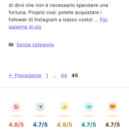
di dirvi che non è necessario spendere una
fortuna. Proprio così: potete acquistare i
follower di Instagram a basso costo! ...
Per
saperne di più
Categorie
Senza categoria
Page
Page
Page
← Precedente
1
…
44
45
4.8/5
4.7/5
4.9/5
4.7/5
4.7/5