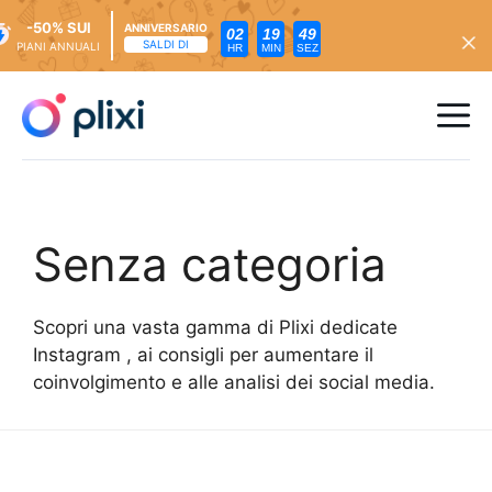
-50% SUI
ANNIVERSARIO
02
19
47
SALDI DI
PIANI ANNUALI
HR
MIN
SEZ
Vai
al
Me
contenuto
Senza categoria
Scopri una vasta gamma di Plixi dedicate
Instagram , ai consigli per aumentare il
coinvolgimento e alle analisi dei social media.