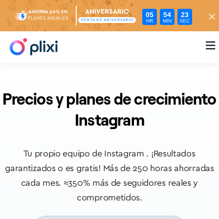
ANIVERSARIO
AHORRA 50% EN
05
54
22
PLANES ANUALES
HR
MIN
SEC
VENTA DE ANIVERSARIO

Precios y planes de crecimiento
Instagram
Tu propio equipo de Instagram . ¡Resultados
garantizados o es gratis!
Más de 250 horas ahorradas
cada mes. ≈350% más de seguidores reales y
comprometidos.