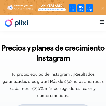
ANIVERSARIO
AHORRA 50% EN
05
05
55
PLANES ANUALES
HR
MIN
SEC
VENTA DE ANIVERSARIO

Precios y planes de crecimiento
Instagram
Tu propio equipo de Instagram . ¡Resultados
garantizados o es gratis!
Más de 250 horas ahorradas
cada mes. ≈350% más de seguidores reales y
comprometidos.