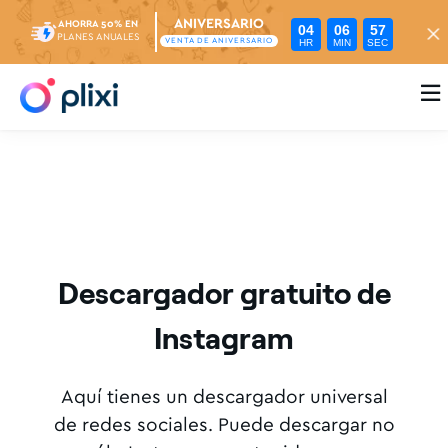
ANIVERSARIO
AHORRA 50% EN
04
06
57
PLANES ANUALES
HR
MIN
SEC
VENTA DE ANIVERSARIO

Descargador gratuito de
Instagram
Aquí tienes un descargador universal
de redes sociales. Puede descargar no