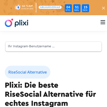
-50 % AUF
04
51
14
JUBILÄUMSVERKAUF
JAHRESPLÄNE
STD.
MIN.
SEK.

RiseSocial Alternative
Plixi: Die beste
RiseSocial Alternative für
echtes Instagram