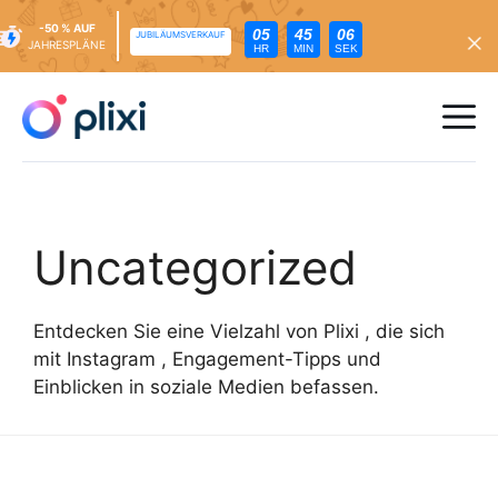
-50 % AUF
05
45
04
JUBILÄUMSVERKAUF
JAHRESPLÄNE
HR
MIN
SEK
Zum
Inhalt
Me
springen
Uncategorized
Entdecken Sie eine Vielzahl von Plixi , die sich
mit Instagram , Engagement-Tipps und
Einblicken in soziale Medien befassen.