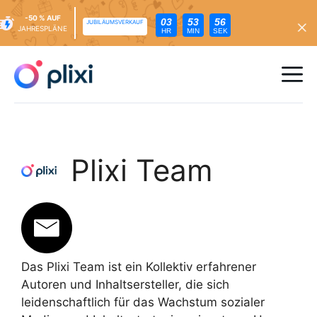
-50 % AUF
03
53
54
JUBILÄUMSVERKAUF
JAHRESPLÄNE
HR
MIN
SEK
Zum
Inhalt
Me
springen
Plixi Team
Das Plixi Team ist ein Kollektiv erfahrener
Autoren und Inhaltsersteller, die sich
leidenschaftlich für das Wachstum sozialer