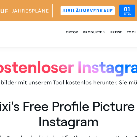
01
AUF
JAHRESPLÄNE
JUBILÄUMSVERKAUF
STD.

TIKTOK
PRODUKTE
PREISE
TOOL
stenloser Instag
lbilder mit unserem Tool kostenlos herunter. Sie m
ixi's Free Profile Pictu
Instagram