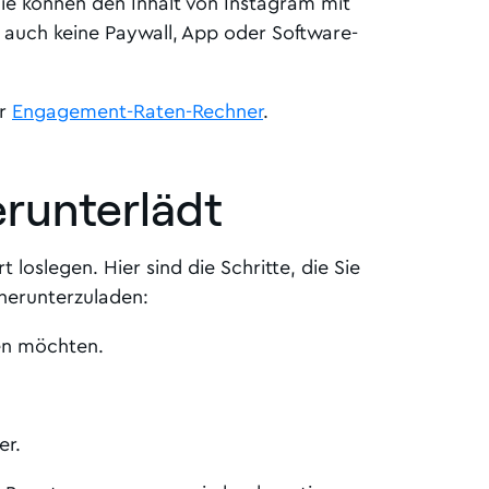
Sie können den Inhalt von Instagram mit
auch keine Paywall, App oder Software-
er
Engagement-Raten-Rechner
.
erunterlädt
 loslegen. Hier sind die Schritte, die Sie
 herunterzuladen:
den möchten.
er.