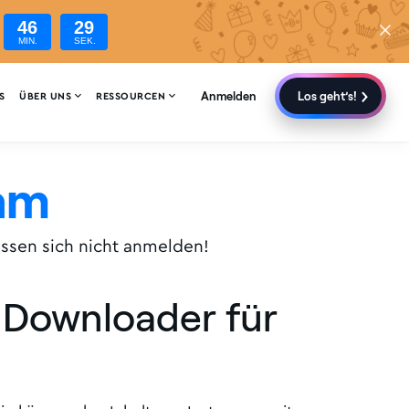
46
28
MIN.
SEK.
Anmelden
Los geht’s!


S
ÜBER UNS
RESSOURCEN
ram
üssen sich nicht anmelden!
re Downloader für