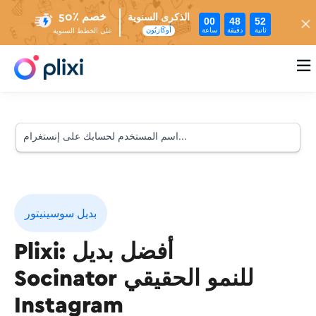
خصم ٪50
الذكرى السنوية
00
48
51
ثانية
دقيقة
ساعة
أُوكَازيُون
على الخطط السنوية

بديل سوسينيتور
Plixi: أفضل بديل
Socinator للنمو الحقيقي
Instagram