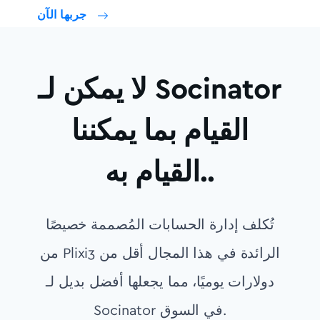
جربها الآن
لا يمكن لـ Socinator
القيام بما يمكننا
القيام به..
تُكلف إدارة الحسابات المُصممة خصيصًا
من Plixiالرائدة في هذا المجال أقل من 3
دولارات يوميًا، مما يجعلها أفضل بديل لـ
Socinator في السوق.