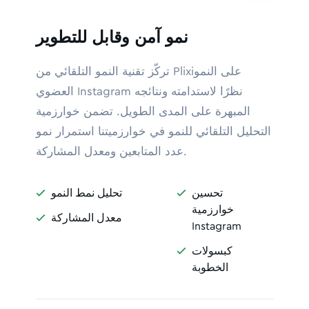
نمو آمن وقابل للتطوير
تركّز تقنية النمو التلقائي من Plixiعلى النمو
العضوي Instagram نظرًا لاستدامته ونتائجه
المبهرة على المدى الطويل. تضمن خوارزمية
التحليل التلقائي للنمو في خوارزميتنا استمرار نمو
عدد المتابعين ومعدل المشاركة.
تحسين
تحليل نمط النمو


خوارزمية
معدل المشاركة

Instagram
كبسولات

الخطوبة