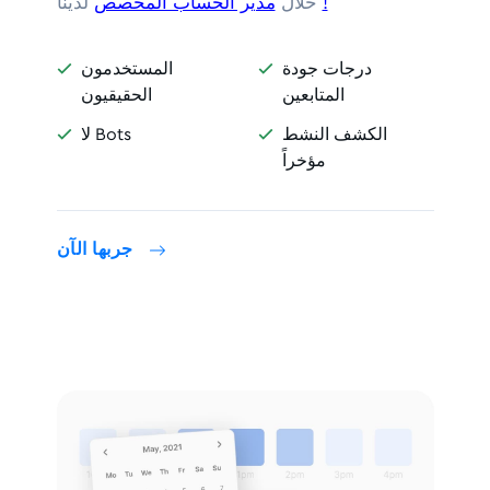
!
لدينا
خلال
مدير الحساب المخصص
درجات جودة
المستخدمون


المتابعين
الحقيقيون
الكشف النشط
لا Bots


مؤخراً
جربها الآن