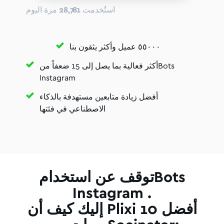
استُخدمت
28,781
مرة اليوم
٥٥٠٠٠ عميل وأكثر يثقون بنا
أكثر فعالية بما يصل إلى 15 ضعفاً منBots
Instagram
أفضل زيادة متابعين مستهدفة بالذكاء
الاصطناعي في فئتها
توقف عن استخدامBots
Instagram .
إليك كيف أن Plixi أفضل 10